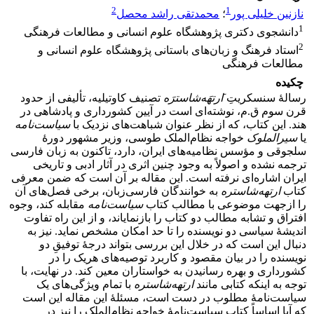
2
1
نازنین خلیلی پور
؛
محمدتقی راشد محصل
1
دانشجوی دکتری پژوهشگاه علوم انسانی و مطالعات فرهنگی
2
استاد فرهنگ و زبان‌های باستانی پژوهشگاه علوم انسانی و
مطالعات فرهنگی
چکیده
رسالۀ سنسکریتِ َ
ارتهَه‌شاسترَه
تصنیف کاوتیلیه، تألیفی از حدود
قرن سوم ق.‌م، نوشته‌ای است در آیین کشورداری و پادشاهی در
هند. این کتاب، که از نظر عنوان شباهت‌های نزدیک با
سیاست‌نامه
یا
سیرالملوک
خواجه ‌نظام‌الملک طوسی، وزیر مشهور دورۀ
سلجوقی و مؤسس نظامیه‌های ایران، دارد، تاکنون به زبان فارسی
ترجمه نشده و اصولاً به وجود چنین اثری در آثار ادبی و تاریخی
ایران اشاره‌ای نرفته‌ است. این مقاله بر آن است که ضمن معرفی
کتاب
ارتهه‌شاستره
به خوانندگان فارسی‌زبان، برخی فصل‌های آن
را ازجهت موضوعی با مطالب کتاب
سیاست‌نامه
مقابله کند، وجوه
افتراق و تشابه مطالب دو کتاب را بازنمایاند، و از این‌ راه تفاوت
اندیشۀ سیاسی دو نویسنده را تا حد امکان مشخص نماید. نیز به
دنبال این است که در خلال این بررسی بتواند درجۀ توفیقِ دو
نویسنده را در بیان مقصود و کاربرد توصیه‌های هریک را در
کشورداری و بهره ‌رسانیدن به خواستاران معین کند. در نهایت، با
توجه به اینکه کتابی مانند
ارتهه
شاستره
با تمام ویژگی‌های یک
سیاست‌نامۀ مطلوب در دست است، مسئلۀ این مقاله این است
که آیا اساساً کتاب سیاست‌نامۀ خواجه نظام‌الملک را نیز در