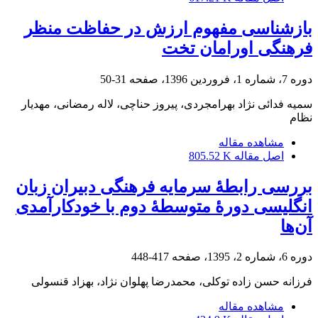
بازشناسی مفهوم ارزش در حفاظت منظر
فرهنگی اورامان تخت
دوره 7، شماره 1، فروردین 1396، صفحه
31-50
سمیه فدائی نژاد بهرامجردی، پیروز حناچی، لاله رمضانی، مهدیار
نظام
مشاهده مقاله
اصل مقاله
805.52 K
بررسی رابطۀ سرمایه فرهنگی دبیران زبان
انگلیسی دورۀ متوسطۀ دوم با خودکارآمدی
آن‌ها
دوره 6، شماره 2، 1395، صفحه
417-448
فرزانه حسن زاده توکلی، محمدرضا پهلوان نژاد، بهزاد قنسولی
مشاهده مقاله