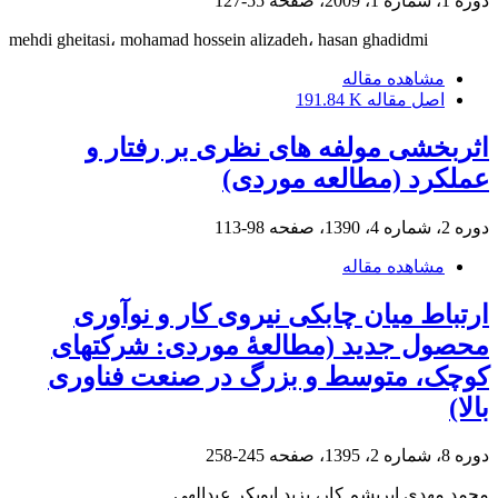
دوره 1، شماره 1، 2009، صفحه
55-127
mehdi gheitasi، mohamad hossein alizadeh، hasan ghadidmi
مشاهده مقاله
اصل مقاله
191.84 K
اثربخشی مولفه های نظری بر رفتار و
عملکرد (مطالعه موردی)
دوره 2، شماره 4، 1390، صفحه
98-113
مشاهده مقاله
ارتباط میان چابکی نیروی کار و نوآوری
محصول جدید (مطالعۀ موردی: شرکت‎های
کوچک، متوسط و بزرگ در صنعت فناوری
بالا)
دوره 8، شماره 2، 1395، صفحه
245-258
محمد مهدی ابریشم کار، یزید ابوبکر عبدالهی