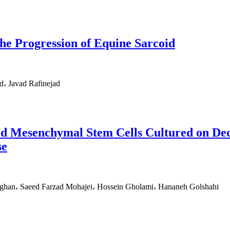
he Progression of Equine Sarcoid
، Javad Rafinejad
ived Mesenchymal Stem Cells Cultured on 
se
han، Saeed Farzad Mohajei، Hossein Gholami، Hananeh Golshahi