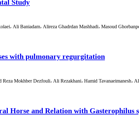
tal Study
laei، Ali Baniadam، Alireza Ghadrdan Mashhadi، Masoud Ghorbanp
rses with pulmonary regurgitation
d Reza Mokhber Dezfouli، Ali Rezakhani، Hamid Tavanaeimanesh، Al
ral Horse and Relation with Gasterophilus 