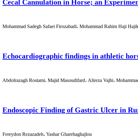
Cecal Cannulation in Horse; an Experimen
Mohammad Sadegh Safaei Firozabadi، Mohammad Rahim Haji Hajiko
Echocardiographic findings in athletic ho
Abdolrazagh Rostami، Majid Masoudifard، Alireza Vajhi، Mohamma
Endoscopic Finding of Gastric Ulcer in Ru
Fereydon Rezazadeh، Yashar Gharehaghajlou