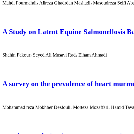
Mahdi Pourmahdi، Alireza Ghadrdan Mashadi، Masoudreza Seifi Ab
A Study on Latent Equine Salmonellosis B
Shahin Fakour، Seyed Ali Musavi Rad، Elham Ahmadi
A survey on the prevalence of heart murmu
Mohammad reza Mokhber Dezfouli، Morteza Mozaffari، Hamid Tavan