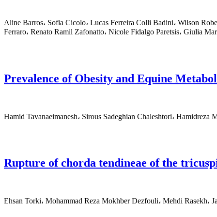
Aline Barros، Sofia Cicolo، Lucas Ferreira Colli Badini، Wilson Rob
Ferraro، Renato Ramil Zafonatto، Nicole Fidalgo Paretsis، Giulia M
Prevalence of Obesity and Equine Metab
Hamid Tavanaeimanesh، Sirous Sadeghian Chaleshtori، Hamidreza 
Rupture of chorda tendineae of the tricuspi
Ehsan Torki، Mohammad Reza Mokhber Dezfouli، Mehdi Rasekh، Java