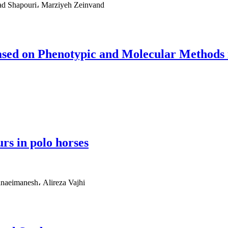
ad Shapouri، Marziyeh Zeinvand
ased on Phenotypic and Molecular Methods 
rs in polo horses
aeimanesh، Alireza Vajhi