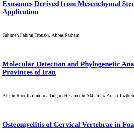
Exosomes Derived from Mesenchymal Stem C
Application
Fahimeh Fahimi Trouski، Abbas Parham
Molecular Detection and Phylogenetic Anal
Provinces of Iran
Afshin Raoofi، omid madadgar، Hesamedin Akbarein، Arash Tazikeh
Osteomyelitis of Cervical Vertebrae in F