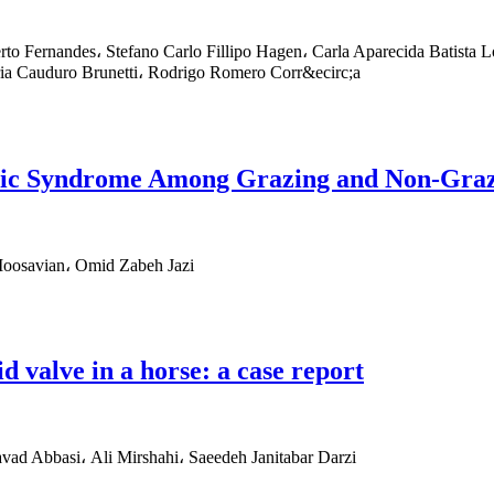
erto Fernandes، Stefano Carlo Fillipo Hagen، Carla Aparecida Batista
aria Cauduro Brunetti، Rodrigo Romero Corr&ecirc;a
olic Syndrome Among Grazing and Non-Graz
Moosavian، Omid Zabeh Jazi
d valve in a horse: a case report
d Abbasi، Ali Mirshahi، Saeedeh Janitabar Darzi