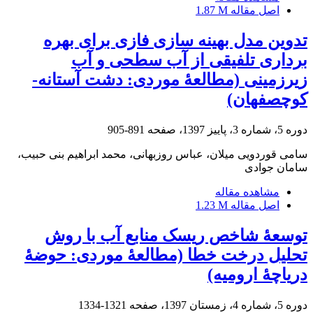
اصل مقاله
1.87 M
تدوین مدل بهینه ‏سازی فازی برای بهره
برداری تلفیقی از آب سطحی و آب
زیرزمینی (مطالعۀ موردی: دشت آستانه-
کوچصفهان)
دوره 5، شماره 3، پاییز 1397، صفحه
891-905
سامی قوردویی میلان، عباس روزبهانی، محمد ابراهیم بنی حبیب،
سامان جوادی
مشاهده مقاله
اصل مقاله
1.23 M
توسعۀ شاخص ریسک منابع آب با روش
تحلیل درخت خطا (مطالعۀ موردی: حوضۀ
دریاچۀ ارومیه)
دوره 5، شماره 4، زمستان 1397، صفحه
1321-1334