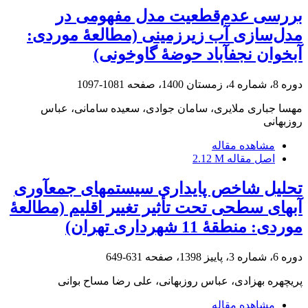
بررسی عدم‌قطعیت مدل مفهومی در
مدل‌سازی آب زیرزمینی (مطالعۀ موردی:
آبخوان نجف‏آباد حوضۀ گاوخونی)
دوره 8، شماره 4، زمستان 1400، صفحه
1081-1097
مهسا جباری ملایری، سامان جوادی، سعیده سامانی، عباس
روزبهانی
مشاهده مقاله
اصل مقاله
2.12 M
تحلیل شاخص پایداری سیستم‏های جمع‏آوری
آب‏های سطحی تحت تأثیر تغییر اقلیم (مطالعۀ
موردی: منطقۀ 11 شهرداری تهران)
دوره 6، شماره 3، پاییز 1398، صفحه
631-649
پریچهره بهزادی، عباس روزبهانی، علی رضا مساح بوانی
مشاهده مقاله