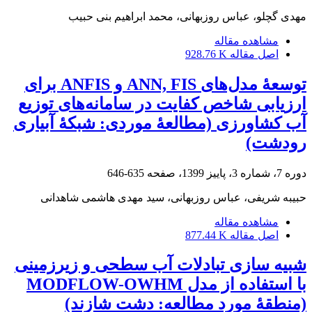
مهدی گچلو، عباس روزبهانی، محمد ابراهیم بنی‏ حبیب
مشاهده مقاله
اصل مقاله
928.76 K
توسعۀ مدل‌های ANN, FIS و ANFIS برای
ارزیابی شاخص کفایت در سامانه‌های توزیع
آب کشاورزی (مطالعۀ موردی: شبکۀ آبیاری
رودشت)
دوره 7، شماره 3، پاییز 1399، صفحه
635-646
حبیبه شریفی، عباس روزبهانی، سید مهدی هاشمی شاهدانی
مشاهده مقاله
اصل مقاله
877.44 K
شبیه ‏سازی تبادلات آب‏ سطحی و زیرزمینی
با استفاده از مدل MODFLOW-OWHM
(منطقۀ مورد مطالعه: دشت شازند)