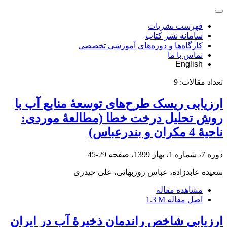
فهرست نشریات
سامانه نشر کتاب
کارگاه‌ها و دوره‌های آموزشی تخصصی
تماس با ما
English
تعداد مقالات:
9
ارزیابی ریسک طرح‌های توسعۀ منابع آب با
روش تحلیل درخت خطا (مطالعۀ موردی:
ناحیۀ 4 مکران و بندرعباس)
دوره 7، شماره 1، بهار 1399، صفحه
29-45
سعیده عابدزاده، عباس روزبهانی، علی حیدری
مشاهده مقاله
اصل مقاله
1.3 M
ارزیابی شاخص راندمان ذخیرۀ آب در ایران