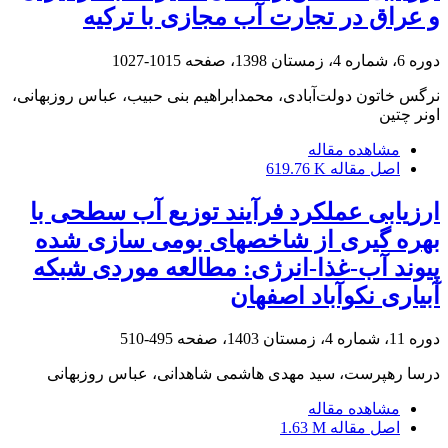
و عراق در تجارت آب مجازی با ترکیه
دوره 6، شماره 4، زمستان 1398، صفحه
1015-1027
نرگس خاتون دولت‌آبادی، محمدابراهیم بنی حبیب، عباس روزبهانی،
اونر چتین
مشاهده مقاله
اصل مقاله
619.76 K
ارزیابی عملکرد فرآیند توزیع آب سطحی با
بهره گیری از شاخصهای بومی سازی شده
پیوند آب-غذا-انرژی: مطالعه موردی شبکه
آبیاری نکوآباد اصفهان
دوره 11، شماره 4، زمستان 1403، صفحه
495-510
درسا رهپرست، سید مهدی هاشمی شاهدانی، عباس روزبهانی
مشاهده مقاله
اصل مقاله
1.63 M