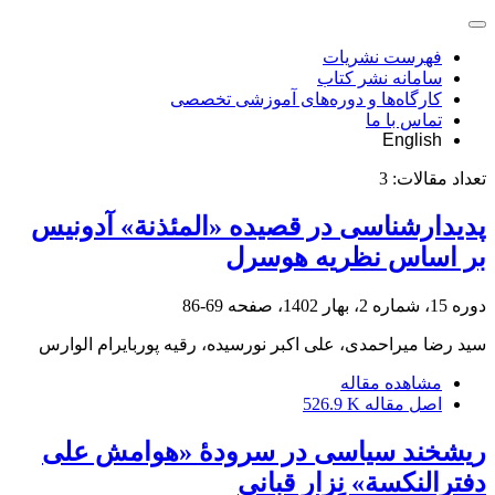
فهرست نشریات
سامانه نشر کتاب
کارگاه‌ها و دوره‌های آموزشی تخصصی
تماس با ما
English
تعداد مقالات:
3
پدیدارشناسی در قصیده «المئذنة» آدونیس
بر اساس نظریه هوسرل
دوره 15، شماره 2، بهار 1402، صفحه
69-86
سید رضا میراحمدی، علی اکبر نورسیده، رقیه پوربایرام الوارس
مشاهده مقاله
اصل مقاله
526.9 K
ریشخند سیاسی در سرودۀ «هوامش علی
دفترالنکسة» نِزار قبانی