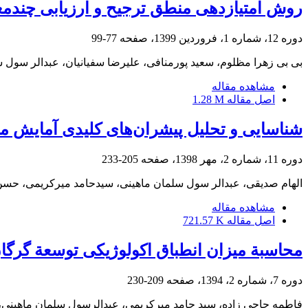
روش امتیازدهی منطق ترجیح و ارزیابی چندمع
دوره 12، شماره 1، فروردین 1399، صفحه
77-99
بی بی زهرا مظلوم، سعید پورمنافی، علیرضا سفیانیان، عبدالر سول 
مشاهده مقاله
اصل مقاله
1.28 M
شناسایی و تحلیل پیشران‌های کلیدی آمایش م
دوره 11، شماره 2، مهر 1398، صفحه
205-233
الهام صدیقی، عبدالر سول سلمان ماهینی، سیدحامد میرکریمی، حسن 
مشاهده مقاله
اصل مقاله
721.57 K
محاسبة میزان انطباق اکولوژیکی توسعة گرگا
دوره 7، شماره 2، 1394، صفحه
209-230
فاطمه حاجی زاده، سید حامد میرکریمی، عبدالرسول سلمان ماهینی،