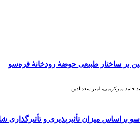
مین بر ساختار طبیعی حوضۀ رودخانۀ قره‌‌سو
د حامد میرکریمی، امیر سعدالدین
سو براساس میزان تأثیرپذیری و تأثیرگذاری ش