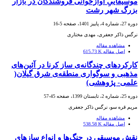
موسیقاییِ آوازخوانی فروشندگان در بازار
بزرگ شهر رشت
دوره 27، شماره 4، پاییز 1401، صفحه
5-16
نرگس ذاکر جعفری، مهدی مختاری
مشاهده مقاله
اصل مقاله
615.73 K
کارکردهای چندگانه‌ی ساز کرنا در آئین‌های
مذهبی و سوگواری منطقه‌ی شرق گیلان(
علمی- پژوهشی)
دوره 25، شماره 2، تابستان 1399، صفحه
45-57
مریم قره سو، نرگس ذاکر جعفری
مشاهده مقاله
اصل مقاله
538.58 K
نقش موسیقی در جنگ‌ها و انواع سازهای