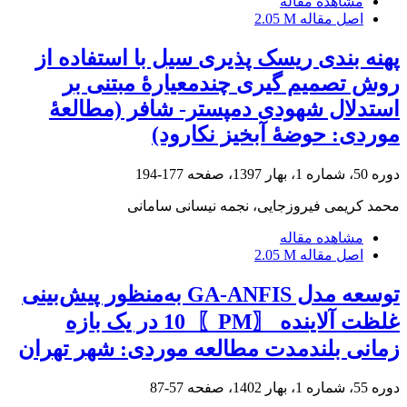
مشاهده مقاله
اصل مقاله
2.05 M
پهنه ‏بندی ریسک ‏پذیری سیل با استفاده از
روش تصمیم ‏گیری چندمعیارۀ مبتنی بر
استدلال شهودی دمپستر- شافر (مطالعۀ
موردی: حوضۀ آبخیز نکارود)
دوره 50، شماره 1، بهار 1397، صفحه
177-194
محمد کریمی فیروزجایی، نجمه نیسانی سامانی
مشاهده مقاله
اصل مقاله
2.05 M
توسعه مدل GA-ANFIS به‌منظور پیش‌بینی
غلظت آلاینده 〖PM〗_10 در یک بازه
زمانی بلندمدت مطالعه موردی: شهر تهران
دوره 55، شماره 1، بهار 1402، صفحه
57-87