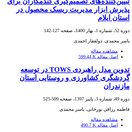
تبیین‌‌کننده‌های تصمیم‌گیری گندمکاران برای
پذیرش ابزار مدیریت ریسک محصول در
استان ایلام
دوره 52، شماره 1، بهار 1400، صفحه
127-142
یاسر محمدی، ذولفقار احمدی
مشاهده مقاله
اصل مقاله
599.44 K
تدوین مدل راهبردی TOWS در توسعه
گردشگری کشاورزی و روستایی استان
مازندران
دوره 49، شماره 3، پاییز 1397، صفحه
509-525
فاطمه رزاقی بورخانی، یاسر محمدی
مشاهده مقاله
اصل مقاله
490.7 K