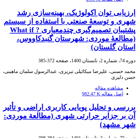
ارزیابی توان اکولوژیک، بهینه‌سازی رشد
شهری و توسعۀ صنعتی با استفاده از سیستم
پشتیبان تصمیم‌گیری چندمعیاری ? What if
(مطالعۀ موردی: شهرستان گنبدکاووس،
استان گلستان)
دوره 74، شماره 2، تابستان 1400، صفحه
372-385
محمد حسنی، علیرضا میکائیلی تبریزی، عبدالرسول سلمان ماهینی،
حسن دلیری
مشاهده مقاله
اصل مقاله
982.47 K
بررسی و تحلیل پویایی کاربری اراضی و تأثیر
آن بر جزایر حرارتی شهری (مطالعة موردی:
شهر مشهد)
دوره 75، شماره 3، تابستان 1401، صفحه
384-398