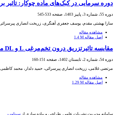
دوره سرمایی در کبک‌های ماده چوکار: تاثیر ب
دوره 55، شماره 3، پاییز 1403، صفحه
533-545
سارا بهشتی مقدم، یوسف جعفری آهنگری، زربخت انصاری پیرسرائی، 
مشاهده مقاله
اصل مقاله
1.4 M
مقایسه تاثیرتزریق درون تخم‌مرغی L و DL متیونین بر رشد جنین، درصد جوجهدرآوری و عملکرد جوجه های گوشتی
دوره 54، شماره 2، تابستان 1402، صفحه
151-160
مرتضی غلامی، زربخت انصاری پیرسرائی، حمید دلدار، محمد کاظمی 
مشاهده مقاله
اصل مقاله
1.29 M
سامانه مدیریت نشریات علمی.
طراحی و پیاده سازی از
سیناوب