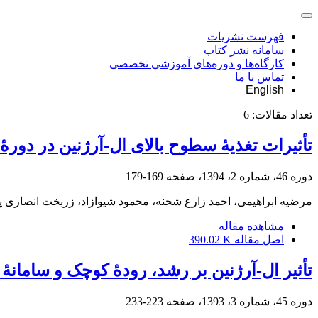
فهرست نشریات
سامانه نشر کتاب
کارگاه‌ها و دوره‌های آموزشی تخصصی
تماس با ما
English
تعداد مقالات:
6
تأثیرات تغذیۀ سطوح بالای ال-آرژنین در دور
دوره 46، شماره 2، 1394، صفحه
169-179
مرضیه ابراهیمی، احمد زارع شحنه، محمود شیوازاد، زربخت انصاری پ
مشاهده مقاله
اصل مقاله
390.02 K
تأثیر ال-آرژنین بر رشد، رودۀ کوچک و سامانۀ
دوره 45، شماره 3، 1393، صفحه
223-233