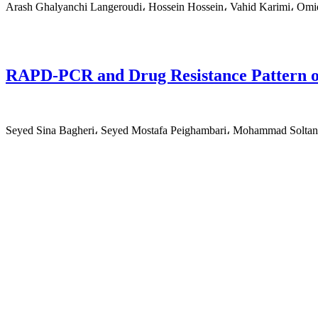
Arash Ghalyanchi Langeroudi، Hossein Hossein، Vahid Karimi، Om
RAPD-PCR and Drug Resistance Pattern of
Seyed Sina Bagheri، Seyed Mostafa Peighambari، Mohammad Solt