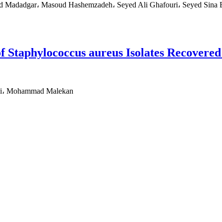
id Madadgar، Masoud Hashemzadeh، Seyed Ali Ghafouri، Seyed Sina 
 Staphylococcus aureus Isolates Recovere
ani، Mohammad Malekan