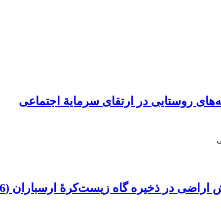
‌های روستایی در ارتقای سرمایة اجتماعی
ی
 در ذخیره‏ گاه زیست‌کرۀ‏ ارسباران (1366‌ـ 1390)