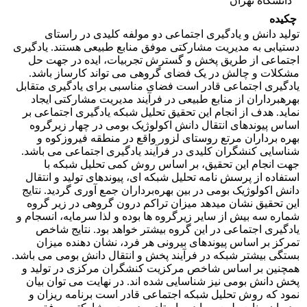
دانشگاه تهران
چکیده
تولید دانش و یادگیری اجتماعی دو مولفه کلیدی در راستای
دستیابی به مدیریت مشارکتی موفق منابع طبیعی هستند. یادگیری
اجتماعی از طریق پخش و گسترش تجربیات، ایده در جهت حل
مشکلات و چالش در یک فضای گروهی می تواند کارساز باشد.
یادگیری اجتماعی قادر است فضای مناسبی برای یادگیری متقابل
بهره‏برداران از منابع طبیعی در فرآیند مدیریت مشارکتی ایجاد
نماید. هدف از انجام این تحقیق تحلیل شبکه یادگیری اجتماعی بر
اساس پیوندهای انتقال دانش اکولوژیک بومی در چهار زیرگروه
بهره برداران مرتع روستای لزور واقع در منطقه فیروزکوه و
شناسایی کنشگران کلیدی در فرآیند یادگیری اجتماعی می باشد.
جهت انجام این تحقیق، بر اساس روش کمی تحلیل شبکه با
استفاده از پرسش نامه تحلیل شبکه ای، پیوندهای تولید و انتقال
دانش اکولوژیک بومی در بین بهره‌برداران جمع آوری گردید. نتایج
این تحقیق نشان میدهد میزان تراکم درون گروهی در زیر گروه
شماره سه بیش از سایر زیرگروه ها بوده و لذا سرمایه، انسجام و
یادگیری اجتماعی در این گروه بیشتر خواهد بود. نتایج شاخص
تمرکز بر اساس پیوندهای بیرونی هر فرد، نشان دهنده میزان
بستگی بیشتر شبکه در فرآیند پخش و انتقال دانش بومی می باشد.
همچنین بر اساس شاخص مرکزیت کنشگران مرکزی در تولید و
پخش دانش بومی نیز شناسایی شده اند. در نهایت می توان بیان
نمود که روش تحلیل شبکه اجتماعی قادر است برنامه ریزان و