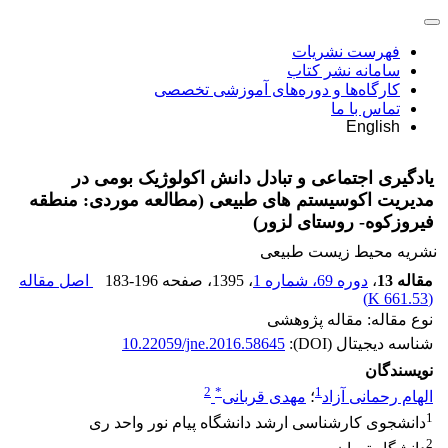
فهرست نشریات
سامانه نشر کتاب
کارگاه‌ها و دوره‌های آموزشی تخصصی
تماس با ما
English
یادگیری اجتماعی و تبادل دانش اکولوژیک بومی در
مدیریت اکوسیستم های طبیعی (مطالعه موردی: منطقه
فیروزکوه- روستای لزور)
نشریه محیط زیست طبیعی
مقاله 13
،
دوره 69، شماره 1
، 1395
، صفحه
183-196
اصل مقاله
)
661.53 K
(
نوع مقاله: مقاله پژوهشی
شناسه دیجیتال (DOI):
10.22059/jne.2016.58645
نویسندگان
2
*
1
الهام رحمانی آزاد
؛
مهدی قربانی
1
دانشجوی کارشناسی ارشد دانشگاه پیام نور واحد ری
2