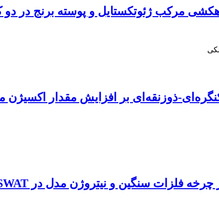
کشی مرکب ژئوتکستایل و پوسته برنج در دو ک
لکی
نگره‌ای-ذوزنقه‌ای بر افزایش مقدار اکسیژن 
 نیتروژن مدل در SWAT (مطالعه موردی:حوضه آبریز ناورود)