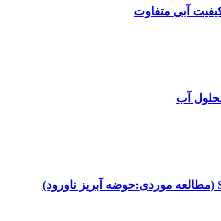
یفیت آبی متفاوت
محلول آب