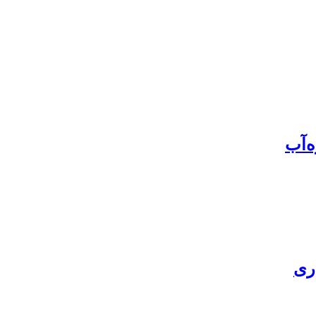
‌آب
ری