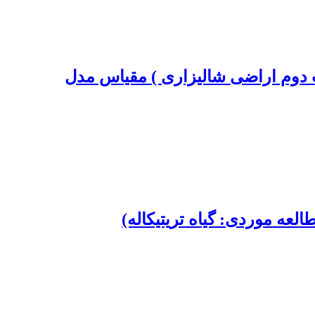
ی در رشد گیاه لوبیا محلی (Phaseolus vulgaris L. ) در کشت دوم اراضی شالیزاری ) مقیاس مدل
ه موردی: گیاه تریتیکاله)