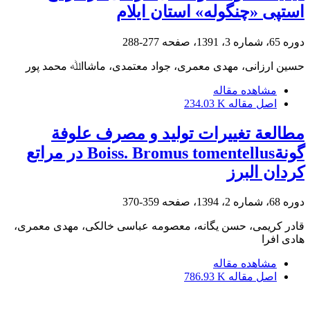
استپی «چنگوله» استان ایلام
دوره 65، شماره 3، 1391، صفحه
277-288
حسین ارزانی، مهدی معمری، جواد معتمدی، ﻣﺎﺷﺎاﷲ محمد پور
مشاهده مقاله
اصل مقاله
234.03 K
مطالعة تغییرات تولید و مصرف علوفة
گونةBoiss. Bromus tomentellus در مراتع
کردان البرز
دوره 68، شماره 2، 1394، صفحه
359-370
قادر کریمی، حسن یگانه، معصومه عباسی خالکی، مهدی معمری،
هادی افرا
مشاهده مقاله
اصل مقاله
786.93 K