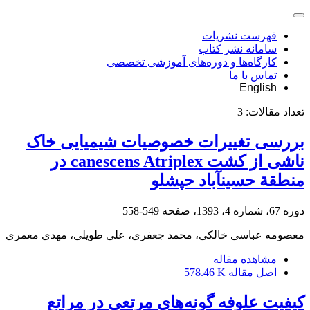
فهرست نشریات
سامانه نشر کتاب
کارگاه‌ها و دوره‌های آموزشی تخصصی
تماس با ما
English
تعداد مقالات:
3
بررسی تغییرات خصوصیات شیمیایی خاک
ناشی از کشت canescens Atriplex در
منطقة حسین‏آباد حپشلو
دوره 67، شماره 4، 1393، صفحه
549-558
معصومه عباسی خالکی، محمد جعفری، علی طویلی، مهدی معمری
مشاهده مقاله
اصل مقاله
578.46 K
کیفیت علوفه گونه‌های مرتعی در مراتع