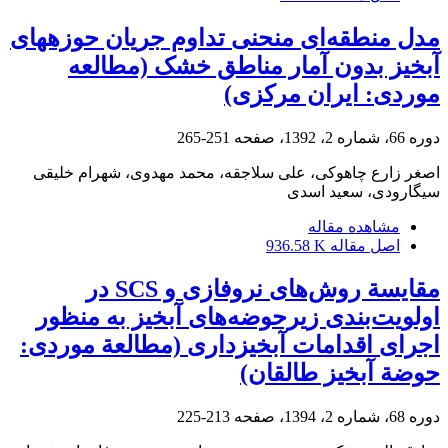
مدل منطقه‌ای منحنی تداوم جریان حوزه‏های
آبخیز بدون آمار مناطق خشک (مطالعه
موردی: ایران مرکزی)
دوره 66، شماره 2، 1392، صفحه
251-265
اصغر زارع چاهوکی، علی سلاجقه، محمد مهدوی، شهرام خلیقی
سیگارودی، سعید اسدی
مشاهده مقاله
اصل مقاله
936.58 K
مقایسة روش‌های نروفازی و SCS در
اولویت‌بندی زیرحوضه‌های آبخیز به منظور
اجرای اقدامات آبخیزداری (مطالعة موردی:
حوضة آبخیز طالقان)
دوره 68، شماره 2، 1394، صفحه
213-225