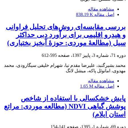
مشاهده مقاله
اصل مقاله
838.19 K
بررسی مقایسه‌ای روش‌های تحلیل فراوانی
و هیدرو اقلیمی برای برآورد دبی حداکثر
سیل (مطالعۀ موردی: حوزۀ آبخیز بختیاری)
دوره 71، شماره 3، پاییز 1397، صفحه
595-612
محمد بشیرگنبد، علیرضا مقدم نیا، شهرام خلیقی سیگارودی، محمد
مهدوی، امانوئل پاکه، میشل لانگ
مشاهده مقاله
اصل مقاله
1.65 M
پایش خشکسالی با استفاده از شاخص‌
پوشش گیاهی NDVI (مطالعه موردی: مراتع
استان ایلام)
دوره 69، شماره 1، 1395، صفحه
141-154