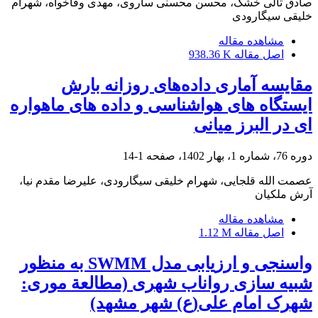
صادق تالی خشک، محسن محسنی ساروی، مهدی وفاخواه، شهرام
خلیقی سیگارودی
مشاهده مقاله
اصل مقاله
938.36 K
مقایسه آماری داده‌های روزانه بارش
ایستگاه های هواشناسی و داده های ماهواره
ای در البرز میانی
دوره 76، شماره 1، بهار 1402، صفحه
1-14
عصمت الله قلجایی، شهرام خلیقی سیگارودی، علیرضا مقدم نیا،
آرش ملکیان
مشاهده مقاله
اصل مقاله
1.12 M
واسنجی و ارزیابی مدل SWMM به منظور
شبیه‏ سازی رواناب شهری (مطالعة موری:
شهرک امام علی(ع) شهر مشهد)