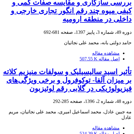
بررسی سازگاری و مقایسه صفات کمی و
کیفی میوه چند رقم انگور تجاری خارجی و
داخلی در منطقه ارومیه
دوره 49، شماره 3، پاییز 1397، صفحه
681-692
حامد دولتی بانه، محمد علی نجاتیان
مشاهده مقاله
اصل مقاله
507.55 K
تأثیر اسید سالیسیلیک و سولفات منیزیم کلاته
بر میزان آلفا- توکوفرول و برخی ویژگی‌های
فیزیولوژیکی در گلابی رقم لوئیزبون
دوره 48، شماره 2، 1396، صفحه
285-292
مه جبین عادل، محمد اسماعیل امیری، محمد علی نجاتیان، مریم
عادل
مشاهده مقاله
اصل مقاله
524.29 K