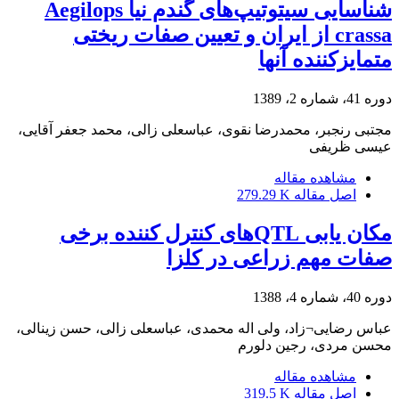
شناسایی سیتوتیپ‌های گندم نیا Aegilops
crassa از ایران و تعیین صفات ریختی
متمایزکننده آنها
دوره 41، شماره 2، 1389
مجتبی رنجبر، محمدرضا نقوی، عباسعلی زالی، محمد جعفر آقایی،
عیسی ظریفی
مشاهده مقاله
اصل مقاله
279.29 K
مکان یابی QTLهای کنترل کننده برخی
صفات مهم زراعی در کلزا
دوره 40، شماره 4، 1388
عباس رضایی¬زاد، ولی اله محمدی، عباسعلی زالی، حسن زینالی،
محسن مردی، رجین دلورم
مشاهده مقاله
اصل مقاله
319.5 K