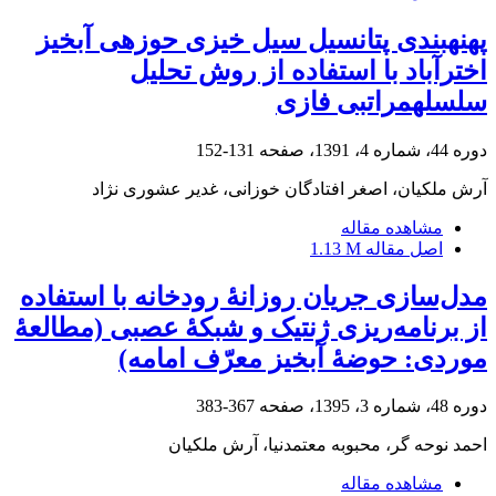
پهنه‎بندی پتانسیل سیل خیزی حوزه‎ی‎ آبخیز
اخترآباد با استفاده از روش تحلیل
سلسله‎مراتبی فازی
دوره 44، شماره 4، 1391، صفحه
131-152
آرش ملکیان، اصغر افتادگان خوزانی، غدیر عشوری نژاد
مشاهده مقاله
اصل مقاله
1.13 M
مدل‌سازی جریان روزانۀ رودخانه با استفاده
از برنامه‌ریزی ژنتیک و شبکۀ عصبی (مطالعۀ
موردی: حوضۀ آبخیز معرّف امامه)
دوره 48، شماره 3، 1395، صفحه
367-383
احمد نوحه گر، محبوبه معتمدنیا، آرش ملکیان
مشاهده مقاله