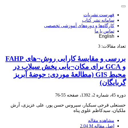
فهرست نشریات
سامانه نشر کتاب
کارگاه‌ها و دوره‌های آموزشی تخصصی
تماس با ما
English
تعداد مقالات:
3
بررسی و مقایسۀ کارایی روش‎¬های FAHP
و GCA برای مکان¬یابی پخش سیلاب در
محیط GIS (مطالعۀ موردی: حوضۀ آبریز
گربایگان)
دوره 45، شماره 2، 1392، صفحه
55-76
حسنعلی فرجی سبکبار، سیروس حسن پور، علی عزیزی، آرش
ملکیان، سیدکاظم علوی پناه
مشاهده مقاله
اصل مقاله
2.04 M