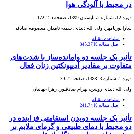
در محیط با آلودگی هوا
دوره 12، شماره 2، تابستان 1399، صفحه
155-172
سارا پوریامهر، ولی الله دبیدی، سمیه نامدار، معصومه صادقی
مشاهده مقاله
اصل مقاله
345.37 K
تأثیر یک جلسه دو وامانده‌ساز با شدت‌های
متفاوت بر مقادیر آدیپونکتین زنان فعال
دوره 1، شماره 3، 1388، صفحه
21-39
ولی الله دبیدی روشن، بهرام صادقپور، زهرا جهانیان
مشاهده مقاله
اصل مقاله
241.74 K
تأثیر یک جلسه دویدن استقامتی فزاینده در
دو محیط با دمای طبیعی و گرمای ملایم بر