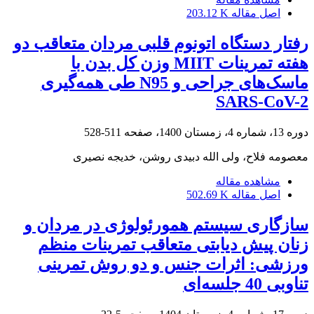
اصل مقاله
203.12 K
رفتار دستگاه اتونوم قلبی مردان متعاقب دو
هفته تمرینات MIIT وزن کل بدن با
ماسک‌های جراحی و N95 طی همه‌گیری
SARS-CoV-2
دوره 13، شماره 4، زمستان 1400، صفحه
511-528
معصومه فلاح، ولی الله دبیدی روشن، خدیجه نصیری
مشاهده مقاله
اصل مقاله
502.69 K
سازگاری سیستم همورئولوژی در مردان و
زنان پیش دیابتی متعاقب تمرینات منظم
ورزشی: اثرات جنس و دو روش تمرینی
تناوبی 40 جلسه‌ای