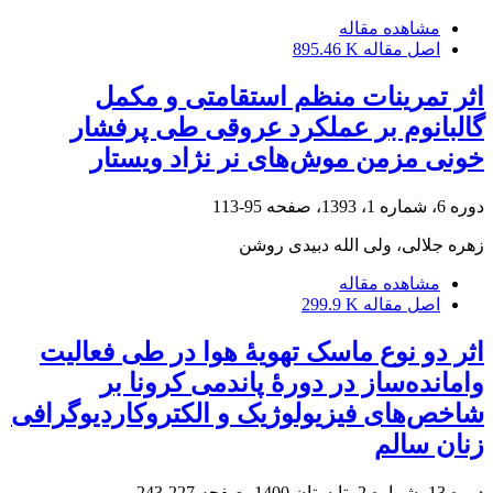
مشاهده مقاله
اصل مقاله
895.46 K
اثر تمرینات منظم استقامتی و مکمل
گالبانوم بر عملکرد عروقی طی پرفشار
خونی مزمن موش‌های نر نژاد ویستار
دوره 6، شماره 1، 1393، صفحه
95-113
زهره جلالی، ولی الله دبیدی روشن
مشاهده مقاله
اصل مقاله
299.9 K
اثر دو نوع ماسک تهویۀ هوا در طی فعالیت
وامانده‌ساز در دورۀ پاندمی کرونا بر
شاخص‌های فیزیولوژیک و الکتروکاردیوگرافی
زنان سالم
دوره 13، شماره 2، تابستان 1400، صفحه
227-243