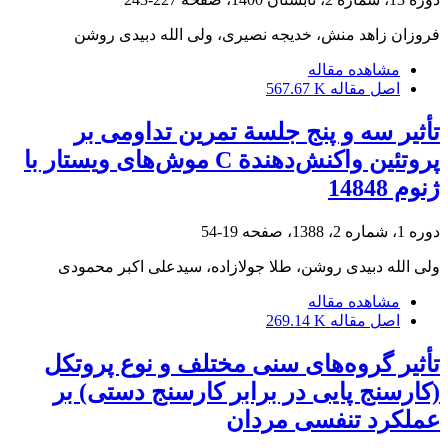
فروزان زاهد منش، خدیجه نصیری، ولی الله دبیدی روشن
مشاهده مقاله
اصل مقاله
567.67 K
تأثیر سه و پنج جلسة‌ تمرین تداومی بر
پروتئین واکنش‌دهندة C موش‌های ویستار با
ژنوم 14848
دوره 1، شماره 2، 1388، صفحه
19-54
ولی الله دبیدی روشن، طلا جولازاده، سیدعلی اکبر محمودی
مشاهده مقاله
اصل مقاله
269.14 K
تأثیر گروه‌های سنی مختلف و نوع پروتکل
(کارسنج پایی در برابر کارسنج دستی) بر
عملکرد تنفسی مردان