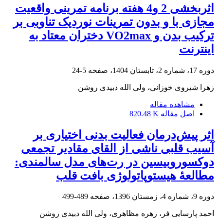
اثربخشی 2 و4 هفته برنامه تمرینی واقعیت
مجازی با و بدون تمرینات نوردیک تناوبی بر
ترکیب بدن و VO2max دختران معتاد به
اینترنت
دوره 17، شماره 2، تابستان 1404، صفحه
5-24
زهرا شیروی خوزانی، ولی الله دبیدی روشن
مشاهده مقاله
اصل مقاله
820.48 K
اثر پیش‌درمان فعالیت بدنی اختیاری بر
آسیب قلبی ناشی از القای مقادیر تجمعی
دوکسوروبیسین در رت‌های مدل سالمندی:
مطالعۀ هیستوپاتولوژی بافت قلب
دوره 9، شماره 4، زمستان 1396، صفحه
489-499
احمد پارسایی فر، زهره مظاهری، ولی الله دبیدی روشن