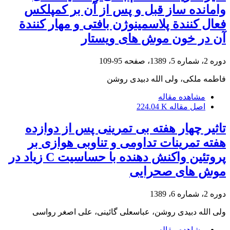
وامانده ساز قبل و پس از آن بر کمپلکس
فعال کنندة پلاسمینوژن بافتی و مهار کنندة
آن در خون موش های ویستار
دوره 2، شماره 5، 1389، صفحه
95-109
فاطمه ملکی، ولی الله دبیدی روشن
مشاهده مقاله
اصل مقاله
224.04 K
تاثیر چهار هفته بی تمرینی پس از دوازده
هفته تمرینات تداومی و تناوبی هوازی بر
پروتئین واکنش دهنده با حساسیت C زیاد در
موش های صحرایی
دوره 2، شماره 6، 1389
ولی الله دبیدی روشن، عباسعلی گائینی، علی اصغر رواسی
مشاهده مقاله