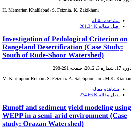
H. Memarian Khalilabad، S. Feiznia، K. Zakikhani
مشاهده مقاله
اصل مقاله
261.34 K
Investigation of Pedological Criterion on
Rangeland Desertification (Case Study:
South of Rude-Shoor Watershed)
دوره 17، شماره 3، 2012، صفحه
291-298
M. Karimpour Reihan، S. Feiznia، A. Salehpour Jam، M.K. Kianian
مشاهده مقاله
اصل مقاله
274.66 K
Runoff and sediment yield modeling using
WEPP in a semi-arid environment (Case
study: Orazan Watershed)