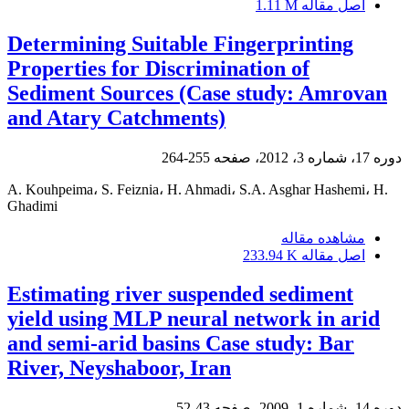
اصل مقاله
1.11 M
Determining Suitable Fingerprinting
Properties for Discrimination of
Sediment Sources (Case study: Amrovan
and Atary Catchments)
دوره 17، شماره 3، 2012، صفحه
255-264
A. Kouhpeima، S. Feiznia، H. Ahmadi، S.A. Asghar Hashemi، H.
Ghadimi
مشاهده مقاله
اصل مقاله
233.94 K
Estimating river suspended sediment
yield using MLP neural network in arid
and semi-arid basins Case study: Bar
River, Neyshaboor, Iran
دوره 14، شماره 1، 2009، صفحه
43-52