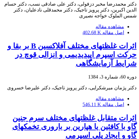
دکتر محمدرضا مخبر دزفولی، دکتر علی صادقی نسب، دکتر حسام
الدین اکبرین، دکتر پرویز تاجیک، دکتر محمدقلی نادعلیان، دکتر
شمس الملوک خواجه نصیری
مشاهده مقاله
اصل مقاله
402.68 K
اثرات غلظتهای مختلف آفلاکسین B بر بقا و
حرکت اسپرم اپیدیدیمی و انزالی قوچ در
شرایط آزمایشگاهی
دوره 60، شماره 3، 1384
دکتر پژمان میرشکرایی، دکتر پرویز تاجیک، دکتر علیرضا خسروی
مشاهده مقاله
اصل مقاله
546.11 K
اثرات متقابل غلظتهای مختلف سرم جنین
گاو با کافئین یا هپارین بر باروری تخمکهای
گاو و ایجاد پلی اسپرمی