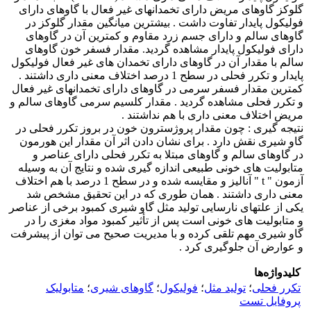
گلوکز گاوهای مریض دارای تخمدانهای غیر فعال با گاوهای دارای
فولیکول پایدار تفاوت داشت . بیشترین میانگین مقدار گلوکز در
گاوهای سالم و دارای جسم زرد مقاوم و کمترین آن در گاوهای
دارای فولیکول پایدار مشاهده گردید. مقدار فسفر خون گاوهای
سالم با مقدار آن در گاوهای دارای تخمدان های غیر فعال فولیکول
پایدار و تکرر فحلی در سطح 1 درصد اختلاف معنی داری داشتند .
کمترین مقدار فسفر سرمی در گاوهای دارای تخمدانهای غیر فعال
و تکرر فحلی مشاهده گردید . مقدار کلسیم سرمی گاوهای سالم و
مریض اختلاف معنی داری با هم نداشتند .
نتیجه گیری : چون مقدار پروژسترون خون در بروز تکرر فحلی در
گاو شیری نقش دارد . برای نشان دادن اثر آن مقدار این هورمون
در گاوهای سالم و گاوهای مبتلا به تکرر فحلی دارای عناصر و
متابولیت های خونی طبیعی اندازه گیری شده و نتایج آن به وسیله
آزمون " t " آنالیز و مقایسه شده و در سطح 1 درصد با هم اختلاف
معنی داری داشتند . همان طوری که در این تحقیق مشخص شد
یکی از علتهای نارسایی تولید مثل گاو شیری کمبود برخی از عناصر
و متابولیت های خونی است پس از تأثیر کمبود مواد مغزی را در
گاو شیری مهم تلقی کرده و با مدیریت صحیح می توان از پیشرفت
و عوارض آن جلوگیری کرد .
کلیدواژه‌ها
تکرر فحلی
؛
تولید مثل
؛
فولیکول
؛
گاوهای شیری
؛
متابولیک
پروفایل تست