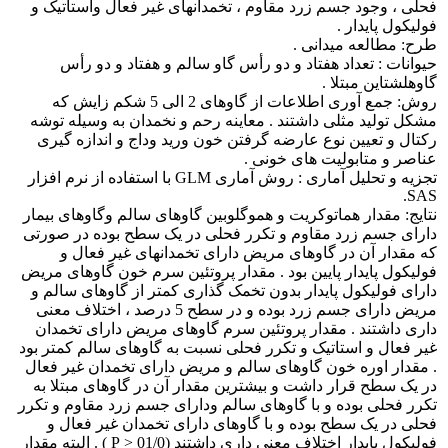
فحلی ، وجود جسم زرد مقاوم ، تخمدانهای غیر فعال واستاتیک و
فولیکول پایدار .
طرح: مطالعه میدانی .
حیوانات : تعداد هفتاد و دو رأس گاو سالم و هفتاد و دو رأس
گاوهلشتاین مبتلا .
روش: جمع آوری اطلاعات از گاوهای 2 الی 5 شکم زایش که
مشکل تولید مثلی داشتند . معاینه رحم و نخمدان به وسیله توشه
رکتال و تعیین نوع عارضه گرفتن خون ورید وداج و اندازه گیری
عناصر و متابولیت های خونی .
تجزیه و تحلیل آماری : روش آماری GLM با استفاده از نرم افزار
SAS.
نتایج: مقدار هماتوکریت و هموگلوبین گاوهای سالم وگاوهای بیمار
دارای جسم زرد مقاوم و تکرر فحلی در یک سطح بوده در صورتی
که مقدار آن در گاوهای مریض دارای تخمدانهای غیر فعال و
فولیکول پایدار پایین بود . مقدار پروتئین سرم خون گاوهای مریض
دارای فولیکول پایدار بدون تخمک گذاری کمتر از گاوهای سالم و
مریض دارای جسم زرد بوده و در سطح 5 درصد ، اختلاف معنی
داری داشتند . مقدار پروتئین سرم گاوهای مریض دارای تخمدان
غیر فعال و استاتیک و تکرر فحلی نسبت به گاوهای سالم کمتر بود
. مقدار اوره خون گاوهای سالم و مریض دارای تخمدان غیر فعال
در یک سطح قرار داشت و بیشترین مقدار آن در گاوهای مبتلا به
تکرر فحلی بوده و با گاوهای سالم ودارای جسم زرد مقاوم و تکرر
فحلی در یک سطح بوده و با گاوهای دارای تخمدان غیر فعال و
فولیکول پایدار اختلاف معنی داری داشتند (01/0 < P ) . البته مقدار