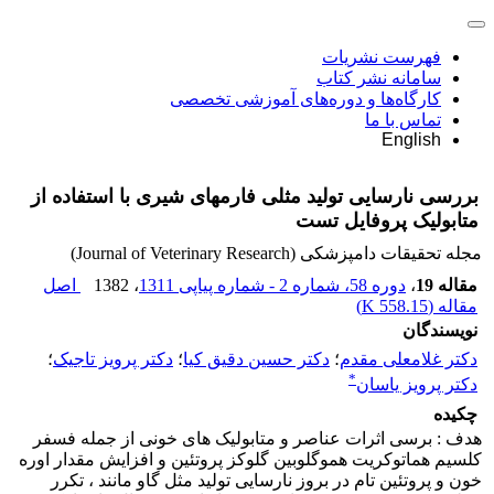
فهرست نشریات
سامانه نشر کتاب
کارگاه‌ها و دوره‌های آموزشی تخصصی
تماس با ما
English
بررسی نارسایی تولید مثلی فارمهای شیری با استفاده از
متابولیک پروفایل تست
مجله تحقیقات دامپزشکی (Journal of Veterinary Research)
مقاله 19
،
دوره 58، شماره 2 - شماره پیاپی 1311
، 1382
اصل
مقاله (
558.15 K
)
نویسندگان
دکتر غلامعلی مقدم
؛
دکتر حسین دقیق کیا
؛
دکتر پرویز تاجیک
؛
*
دکتر پرویز یاسان
چکیده
هدف : برسی اثرات عناصر و متابولیک های خونی از جمله فسفر
کلسیم هماتوکریت هموگلوبین گلوکز پروتئین و افزایش مقدار اوره
خون و پروتئین تام در بروز نارسایی تولید مثل گاو مانند ، تکرر