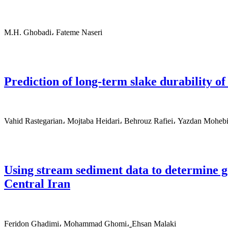
M.H. Ghobadi، Fateme Naseri
Prediction of long-term slake durability of
Vahid Rastegarian، Mojtaba Heidari، Behrouz Rafiei، Yazdan Moheb
Using stream sediment data to determine ge
Central Iran
Feridon Ghadimi، Mohammad Ghomi، ٍEhsan Malaki