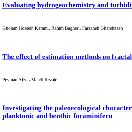
Evaluating hydrogeochemistry and turbidit
Gholam Hossein Karami، Rahim Bagheri، Farzaneh Gharehzaeh
The effect of estimation methods on fracta
Peyman Afzal، Mehdi Rezaie
Investigating the paleoecological charact
planktonic and benthic foraminifera