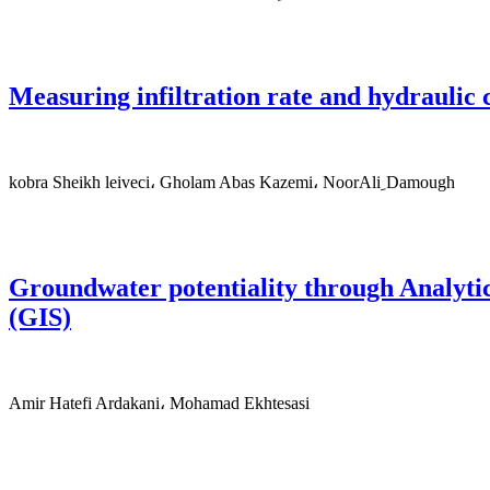
Measuring infiltration rate and hydraulic 
kobra Sheikh leiveci، Gholam Abas Kazemi، NoorAli ِDamough
Groundwater potentiality through Analyti
(GIS)
Amir Hatefi Ardakani، Mohamad Ekhtesasi