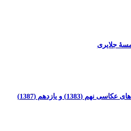
سۀ جلایری
13) و یازدهم (1387)