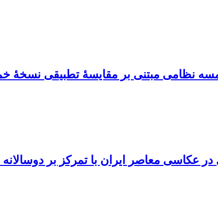
سه نظامی مبتنی بر مقایسۀ تطبیقی نسخۀ خم
معاصر ایران با تمرکز بر دوسالانه های عکاسی نهم (83