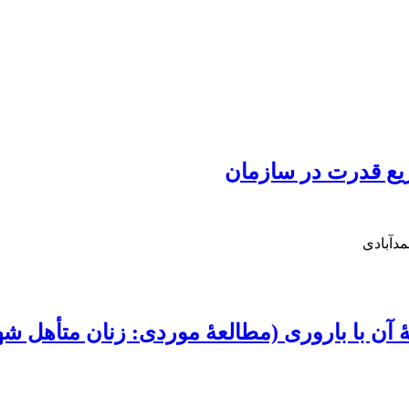
ع قدرت در سازمان
دآبادی
 آن با باروری (مطالعۀ موردی: زنان متأهل شه