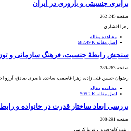
برابری جنسیتی و باروری در ایران
صفحه
245-262
زهرا افشاری
مشاهده مقاله
اصل مقاله
682.49 K
سنجش رابطۀ جنسیت، فرهنگ سازمانی و توزی
صفحه
263-289
رضوان حسین قلی زاده، زهرا قاسمی، ساجده ناصری صادق، آرزو احم
مشاهده مقاله
اصل مقاله
595.2 K
بررسی ابعاد ساختار قدرت در خانواده و رابطۀ
صفحه
291-308
زینب کاوه‌فیروز، فریبا کرمی