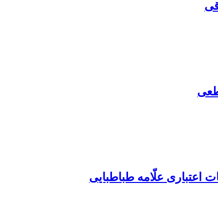
قی
طعی
ت اعتباری علّامه طباطبایی