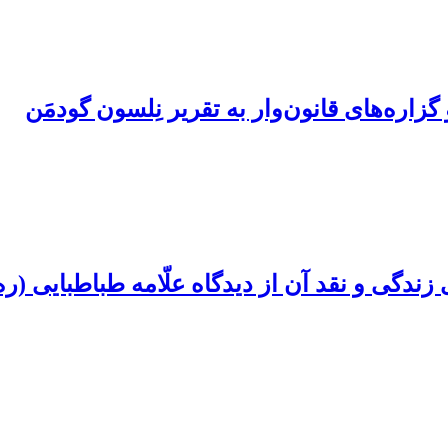
اره‌های قانون‌وار به تقریر نِلسون گودمَن
ندگی و نقد آن از دیدگاه علّامه طباطبایی (ره