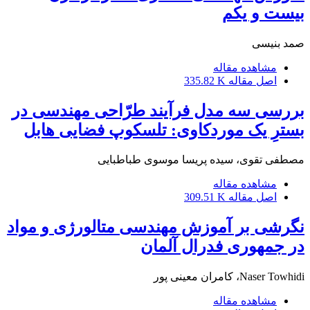
بیست و یکم
صمد بنیسی
مشاهده مقاله
اصل مقاله
335.82 K
بررسی سه مدل فرآیند طرّاحی مهندسی در
بسترِ یک موردکاوی: تلسکوپ فضایی هابل
مصطفی تقوی، سیده پریسا موسوی طباطبایی
مشاهده مقاله
اصل مقاله
309.51 K
نگرشی بر آموزش مهندسی متالورژی و مواد
در جمهوری فدرال آلمان
Naser Towhidi، کامران معینی پور
مشاهده مقاله