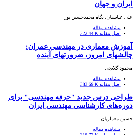
ایران و جهان
علی عباسیان، پگاه محمدحسین پور
مشاهده مقاله
اصل مقاله
322.44 K
آموزش معماری در مهندسی عمران:
چالش‎های امروز، ضرورت‎های آینده
محمود گلابچی
مشاهده مقاله
اصل مقاله
383.69 K
طراحی درس جدید "حرفه مهندسی" برای
دوره‌های کارشناسی مهندسی ایران
حسین معماریان
مشاهده مقاله
اصل مقاله
318.72 K