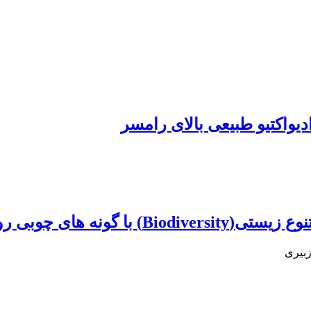
دیواکتیو طبیعی بالای رامسر
زبیری