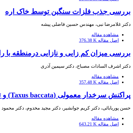
بررسی جذب فلزات سنگین توسط خاک اره
دکتر غلامرضا نبی، مهندس حسین فاضلی پیشه
مشاهده مقاله
اصل مقاله
376.38 K
بررسی میزان کم زایی و نازایی درمنطقه با را
دکتر اشرف السادات مصباح، دکتر سیمین آذری
مشاهده مقاله
اصل مقاله
357.48 K
پراکنش سرخدار معمولی (Taxus baccata) و تنوع زیستی(Biodiversity) با گونه های چوبی رویشگاههای آن در جنگلهای گیلان
حسن پوربابائی، دکتر کریم جوانشیر، دکتر مجید مخدوم، دکتر محمود 
مشاهده مقاله
اصل مقاله
643.21 K