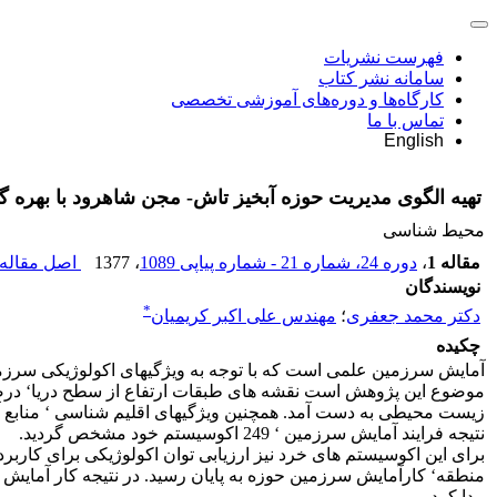
فهرست نشریات
سامانه نشر کتاب
کارگاه‌ها و دوره‌های آموزشی تخصصی
تماس با ما
English
تهیه الگوی مدیریت حوزه آبخیز تاش- مجن شاهرود با بهره 
محیط شناسی
مقاله 1
،
دوره 24، شماره 21 - شماره پیاپی 1089
، 1377
اصل مقاله 
نویسندگان
*
دکتر محمد جعفری
؛
مهندس علی اکبر کریمیان
چکیده
موضوع این پژوهش است نقشه های طبقات ارتفاع از سطح دریا‘ درصد
زیست محیطی به دست آمد. همچنین ویژگیهای اقلیم شناسی ‘ منابع آ
نتیجه فرایند آمایش سرزمین ‘ 249 اکوسیستم خود مشخص گردید.
برای این اکوسیستم های خرد نیز ارزیابی توان اکولوژیکی برای کارب
پیدا کرد.