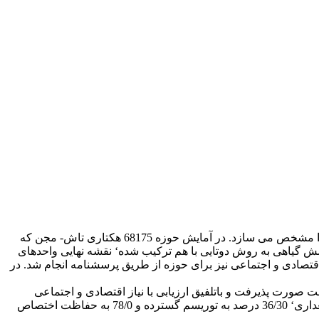
آمایش سرزمین علمی است که با توجه به ویژگیهای اکولوژیکی سرزمین و شرایط اقتصادی – اجتماعی آن ‘ نوع استفاده بهینه از سرزمین را مشخص می سازد. در آمایش حوزه 68175 هکتاری تاش- مجن که
 گیاهی به روش دوتایی با هم ترکیب شده‘ نقشه نهایی واحدهای
تصادی و اجتماعی نیز برای حوزه از طریق پرسشنامه انجام شد. در
 صورت پذیرفت و باتلفیق ارزیابی با نیاز اقتصادی و اجتماعی
منطقه‘ کارآمایش سرزمین حوزه به پایان رسید. در نتیجه کار آمایش از کل مساحت منطقه 23/11 درصد به کشاورزی ‘ 63/47 درصد به مرتعداری‘ 36/30 درصد به توریسم گسترده و 78/0 به حفاظت اختصاص