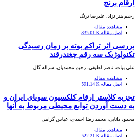
ارقام برنج
رحیم هنر نژاد، علیرضا ترنگ
مشاهده مقاله
اصل مقاله
835.01 K
بررسی اثر تراکم بوته بر زمان رسیدگی
تکنولوژیک سه رقم چغندرقند
علی بیات، ناصر لطیفی، رحیم محمدیان، سراله گال
مشاهده مقاله
اصل مقاله
591.14 K
تجزیه کلاستر ارقام کلکسیون سویای ایران و
به دست آوردن توابع محیطی مربوط به آنها
محمود دانایی، محمد رضا احمدی، عباس گرامی
مشاهده مقاله
اصل مقاله
522.21 K