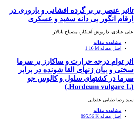
تاثیر عنصر بر بر گرده افشانی و باروری در
ارقام انگور بی دانه سفید و عسکری
علی عبادی، داریوش آشکار، مصباح بابالار
مشاهده مقاله
اصل مقاله
1.16 M
اثر توام درجه حرارت و ساکارز بر سرما
سختی و بیان ژنهای القا شونده در برابر
سرما در کشتهای سلول و کالوس جو
(Hordeum vulgare L.)
سید رضا طبایی عقدایی
مشاهده مقاله
اصل مقاله
895.56 K