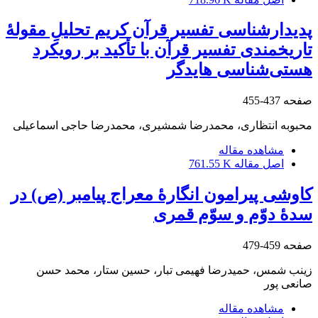
پدیدارشناسی تفسیر قرآن کریم‏ تحلیلِ مقولۀ
تاریخمندی تفسیر قرآن با تأکید بر رویکرد
هستی‌‌شناسی هایدگر
صفحه
437-455
محبوبه انتظاری، محمدرضا شمشیری، محمدرضا حاجی اسماعیلی
مشاهده مقاله
اصل مقاله
761.55 K
کاوشی پیرامون انگارۀ معراج پیامبر (ص) در
سدۀ دوّم و سوّم قمری‏
صفحه
459-479
زینب شمس، حمیدرضا فهیمی تبار، حسین ستار، محمد حسن
صانعی پور
مشاهده مقاله