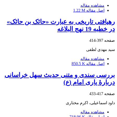
مشاهده مقاله
اصل مقاله
1.22 M
رهیافتی تاریخی به عبارت «حائک بن حائک»
در خطبه 19 نهج البلاغه‏
صفحه
397-414
سید مهدی لطفی
مشاهده مقاله
اصل مقاله
850.5 K
بررسی سندی و متنی حدیث سهل خراسانی
دربارۀ یاری امام (ع)‏
صفحه
417-433
داود اسماعیلی، اکرم مختاری
مشاهده مقاله
اصل مقاله
718.96 K