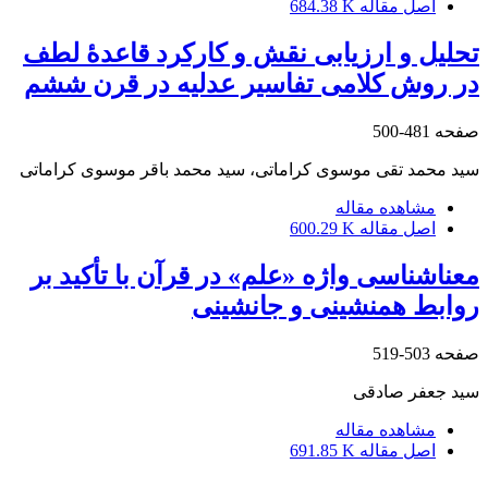
اصل مقاله
684.38 K
تحلیل و ارزیابی نقش و کارکرد قاعدۀ لطف
در روش کلامی تفاسیر عدلیه در قرن ششم‏
صفحه
481-500
سید محمد تقی موسوی کراماتی، سید محمد باقر موسوی کراماتی
مشاهده مقاله
اصل مقاله
600.29 K
معناشناسی واژه «علم» در قرآن‏ با تأکید بر
روابط همنشینی و جانشینی
صفحه
503-519
سید جعفر صادقی
مشاهده مقاله
اصل مقاله
691.85 K