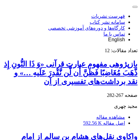
فهرست نشریات
سامانه نشر کتاب
کارگاه‌ها و دوره‌های آموزشی تخصصی
تماس با ما
English
تعداد مقالات:
12
بازپژوهی مفهوم عبارت قرآنی «وَ ذَا النُّونِ إِذ
ذَّهَبَ مُغَاضِبًا فَظَنَّ أَن لَّن نَّقْدِرَ عَلَیهِ …» و
نقد برداشت‌های تفسیری از آن‏
صفحه
267-282
مجید چهری
مشاهده مقاله
اصل مقاله
592.56 K
واکاوی نقل‌های هشام بن سالم از امام