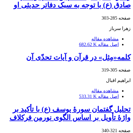
صادق (ع) با توجه به سبک دفاتر حدیثی او‏
صفحه
285-303
زهرا سرباز
مشاهده مقاله
اصل مقاله
682.62 K
کلمه«مِثل» در قرآن و آیات تحدّی آن‏
صفحه
305-319
ابراهیم اقبال
مشاهده مقاله
اصل مقاله
533.31 K
تحلیل گفتمان سورۀ یوسف (ع) با تأکید بر
واژۀ تأویل بر اساس الگوی نورمن فرکلاف‏
صفحه
321-340