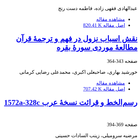
عبدالهادی فقهی زاده، فاطمه دست رنج
مشاهده مقاله
اصل مقاله
820.41 K
نقش اسباب نزول در فهم و ترجمۀ قرآن‏
مطالعۀ موردی سورۀ بقره
صفحه
343-364
خورشید بهاری، صاحبعلی اکبری، محمدعلی رضایی کرمانی
مشاهده مقاله
اصل مقاله
707.42 K
رسم‌الخط و قرائت نسخۀ عرب 1572a-328c
صفحه
369-394
مرضیه سرومیلی، زینب السادات حسینی