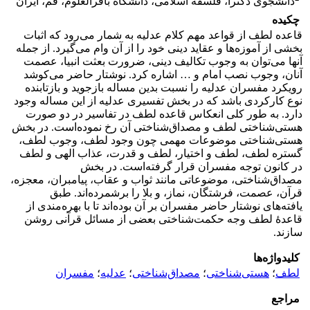
دانشجوی دکترا، فلسفه اسلامی، دانشگاه باقرالعلوم، قم، ایران
چکیده
قاعده لطف از قواعد مهم کلام عدلیه به شمار می‌رود که اثبات
بخشی از آموزه‌ها و عقاید دینی خود را از آن وام می‌گیرد. از جمله
آنها می‌توان به وجوب تکالیف دینی، ضرورت بعثت انبیا، عصمت
آنان، وجوب نصب امام و … اشاره کرد. نوشتار حاضر می‌کوشد
رویکرد مفسران عدلیه را نسبت بدین مساله بازجوید و بازتابنده
نوع کارکردی باشد که در بخش تفسیری عدلیه از این مساله وجود
دارد. به طور کلی انعکاس قاعده لطف در تفاسیر در دو صورت
هستی‌شناختی لطف و مصداق‌شناختی آن رخ نموده‌است. در بخش
هستی‌شناختی موضوعات مهمی چون وجود لطف، وجوب لطف،
گستره لطف، لطف و اختیار، لطف و قدرت، عذاب الهی و لطف
در کانون توجه مفسران قرار گرفته‌است. در بخش
مصداق‌شناختی، موضوعاتی مانند ثواب و عقاب، پیامبران، معجزه،
قرآن، عصمت، فرشتگان، نماز، و بلا را برشمرده‌اند. طبق
یافته‌های نوشتار حاضر مفسران بر آن بوده‌اند تا با بهره‌مندی از
قاعدۀ لطف وجه حکمت‌شناختی بعضی از مسائل قرآنی روشن
سازند.
کلیدواژه‌ها
لطف
؛
هستی‌شناختی
؛
مصداق‌شناختی
؛
عدلیه
؛
مفسران
مراجع