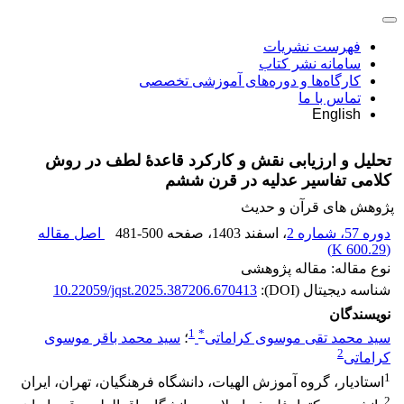
فهرست نشریات
سامانه نشر کتاب
کارگاه‌ها و دوره‌های آموزشی تخصصی
تماس با ما
English
تحلیل و ارزیابی نقش و کارکرد قاعدۀ لطف در روش
کلامی تفاسیر عدلیه در قرن ششم‏
پژوهش های قرآن و حدیث
دوره 57، شماره 2
، اسفند 1403
، صفحه
481-500
اصل مقاله
)
600.29 K
(
نوع مقاله: مقاله پژوهشی
شناسه دیجیتال (DOI):
10.22059/jqst.2025.387206.670413
نویسندگان
1
*
سید محمد تقی موسوی کراماتی
؛
سید محمد باقر موسوی
2
کراماتی
1
استادیار، گروه آموزش الهیات، دانشگاه فرهنگیان، تهران، ایران
2