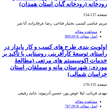
رودخانه (رودخانه‌ گیان استان همدان)
صفحه
137-154
مریم عباسی کسبی، بختیار فتاحی، رضا عرفانزاده، آنا شر
مشاهده مقاله
اصل مقاله
909.69 K
اولویت بندی طرح های کسب و کار پایدار در
راستای توسعۀ کارآفرینی روستایی با تأکید بر
خدمات اکوسیستم های مرتعی (مطالعۀ
موردی: شهرستان مانه و سملقان، استان
خراسان شمالی)
صفحه
155-170
مهدی قربانی، لیلا عوض پور، حسین آذرنیوند، حامد رفیعی
مشاهده مقاله
اصل مقاله
787.09 K