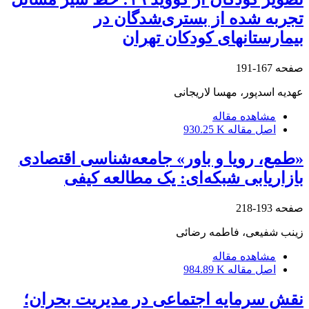
تجربه شده از بستری‌شدگان در
بیمارستانهای کودکان تهران
صفحه
167-191
عهدیه اسدپور، مهسا لاریجانی
مشاهده مقاله
اصل مقاله
930.25 K
«طمع، رویا و باور» جامعه‌شناسی اقتصادی
بازاریابی شبکه‌ای: یک مطالعه کیفی
صفحه
193-218
زینب شفیعی، فاطمه رضائی
مشاهده مقاله
اصل مقاله
984.89 K
نقش سرمایه اجتماعی در مدیریت بحران؛