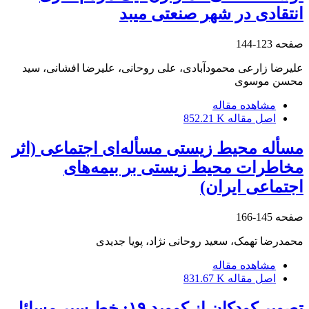
انتقادی در شهر صنعتی میبد
صفحه
123-144
علیرضا زارعی محمودآبادی، علی روحانی، علیرضا افشانی، سید
محسن موسوی
مشاهده مقاله
اصل مقاله
852.21 K
مسأله محیط زیستی مسأله‌ای اجتماعی (اثر
مخاطرات محیط زیستی بر بیمه‌های
اجتماعی ایران)
صفحه
145-166
محمدرضا تهمک، سعید روحانی نژاد، پویا جدیدی
مشاهده مقاله
اصل مقاله
831.67 K
تصویر کودکان از کووید ۱۹: خط سیر مسائل