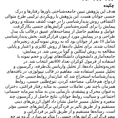
چکیده
هدف این پژوهش تبیین جامعه‌شناختی باورها رفتارها و درک
جنسی جوانان هست. این پژوهش با رویکردی ترکیبی طرح متوالی
اکتشافی روش پدیدارشناسی را در جهت کشف مسئله و روش
پیمایش را برای گستره‌شناسی گرایش‌های جنسی بکارگرفت.
عوامل و مفاهیم حاصل از مصاحبه‌های عمیق در‌قالب یک مدل
طراحی و در پیمایش مورد آزمون قرارگرفتند. بخش پدیدارشناسی
شامل 19 نفر از جوانان بود که به روش نمونه‌گیری زنجیره‌ای
انتخاب شدند. برای تحلیل داده‌ها از روش کلایزی و اعتبار و پایایی
مطالعه به روش لینکلین و گوبا بررسی شد. در پیمایش،
جامعه‌آماری دانشجویان دانشگاه‌های تهران و حجم نمونه با
استفاده از فرمول کوکران تعداد 400نفر انتخاب شد. در
تجزیه‌وتحلیل داده‌ها، از تحلیل واریانس یک‌طرفه، رگرسیون و
تحلیل مسیر استفاده شد. مفاهیم در قالب تیپولوژی، در یافته‌های
پدیدارشناسانه استخراج شد که عبارتنداز روابط‌جنسی خارج
ازدواج، هم‌خانگی، مصاحفه کردن، تنوع‌طلبی جنسی، روابط
همزمان باچند نفر، تعاملات جنسی به مثابه رفتار فراغتی، دختران
به‌عنوان محرک و پیشقدم، بازنمایی بدن به مثابه سرمایه جسمانی-
اجتماعی و سیالیت روابط جوانان. نتایج حاصل از رگرسیون چند
متغیره و تحلیل مسیر حاصل نشان داد افول ارزش‌های دینی
مستقیم و از طریق تأثیر بر فردگرایی برگرایش‌های جنسی مؤثر
است. رسانه‌ها مستقیم و از طریق تأثیر بر فردگرایی و
مصرف‌گرایی گرایش‌های جنسی را متاثرمی‌سازد. گروه مرجع