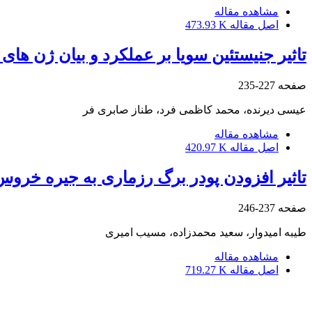
مشاهده مقاله
اصل مقاله
473.93 K
تاثیر جنیستئین سویا بر عملکرد و بیان ژن های
صفحه
227-235
عیسی دیرنده، محمد کاظمی فرد، طناز صابری فر
مشاهده مقاله
اصل مقاله
420.97 K
تاثیر افزودن پودر برگ رزماری به جیره خروس روی فراسنجه
صفحه
237-246
طیبه امیدوار، سعید محمدزاده، مسیب امیری
مشاهده مقاله
اصل مقاله
719.27 K