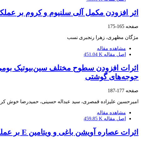
اثر افزودن مکمل آلی سلنیوم و کروم‌ بر ع
صفحه
165-175
مژگان مظهری، زهرا رنجبری نسب
مشاهده مقاله
اصل مقاله
451.04 K
اثرات افزودن سطوح مختلف سین‌بیوتیک بومی
جوجه‌های گوشتی
صفحه
177-187
امیرحسین علیزاده قمصری، سید عبداله حسینی، حمیدرضا خوش کردا
مشاهده مقاله
اصل مقاله
459.85 K
اثرات عصاره آویشن باغی و ویتامین E بر عملکرد، برخی فراسنجه‌های بیوشیمیایی خون و وزن اندام‌های لنفوئیدی جوجه‌های گوشتی