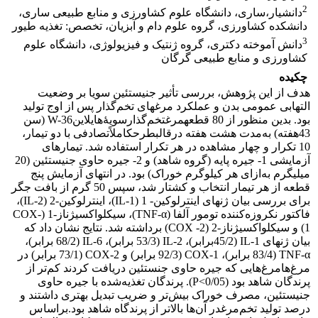
2
دانشیار،ساری، دانشگاه علوم کشاورزی و منابع طبیعی ساری،
دانشکده کشاورزی، گروه علوم دام و آبزیان، تخصص: تغذیه طیور
3
دانش آموخته دکتری، گروه ژنتیک و فیزیولوژی، دانشگاه علوم
کشاورزی و منابع طبیعی گرگان
چکیده
هدف از این پژوهش، بررسی تأثیر جنیستئین سویا بر وضعیت
التهابی عمومی بدن و عملکرد مرغ­های تخم‌گذار پس از اوج تولید
بود. بدین منظور از 80 قطعهمرغتخم‌گذارسویۀهای­لاینW-36 (سن
43هفته) به‌مدت هشت هفته درقالبطرحکاملاًتصادفی با دو تیمار،
10 تکرار و چهار مشاهده در هر تکرار استفاده شد. تیمارهای
آزمایشی 1- جیره پایه (گروه شاهد) و 2- جیره حاوی جنیستئین (20
میلی­گرم به‌ازای هر کیلوگرم خوراک) بود. در انتهای آزمایش پنج
قطعه از هر تیمار انتخاب و کشتار شد، سپس 50 گرم از بافت جگر
برای بررسی بیان ژن­های اینترلوکین- 1 (IL-1)، اینترلوکین-2 (IL-2)،
فاکتور نکروزه‌کننده تومور آلفا (TNF-α)، سیکلواکسی­ژناز-1 (COX-
1) و سیکلواکسی­ژناز-2 (COX -2) برداشته شد. نتایج نشان داد که
بیان ژن­های IL-1 (45/2برابر)، IL-2 (53/3 برابر)، IL-6 (68/2 برابر)،
TNF-α (83/4 برابر)، COX-1 (92/3 برابر) و COX-2 (73/1 برابر) در
مرغ‌هامرغ‌هایی که جیره حاوی جنستئین دریافت کردند کم‌تر از
پرندگان شاهد بود (0/05>P). پرندگان تغذیه‌شده با جیره حاوی
جنیستئین، مصرف خوراک بیش‌تر و ضریب تبدیل بهتری داشتند و
درصد تولید تخم‌مرغدر آن‌ها بالاتر از پرندگاه شاهد بود.براساس