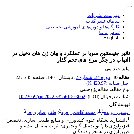
فهرست نشریات
سامانه نشر کتاب
کارگاه‌ها و دوره‌های آموزشی تخصصی
تماس با ما
English
تاثیر جنیستئین سویا بر عملکرد و بیان ژن های دخیل در
التهاب در جگر مرغ های تخم گذار
تولیدات دامی
مقاله 10
،
دوره 24، شماره 2
، تابستان 1401
، صفحه
227-235
اصل مقاله (
420.97 K
)
نوع مقاله: مقاله پژوهشی
شناسه دیجیتال (DOI):
10.22059/jap.2022.335561.623662
نویسندگان
3
2
1
*
عیسی دیرنده
؛
محمد کاظمی فرد
؛
طناز صابری فر
1
دانشیار،دانشگاه علوم کشاورزی و منابع طبیعی ساری، تخصص:
فیزیولوژی دام/ تولیدمثل گاو شیری/ اثرات متقابل تغذیه و
فیزیولوژی در نشخوارکنندگان