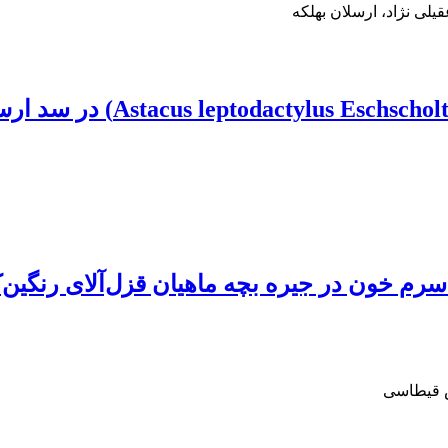
لی نژاد، ارسلان بهلکه
س قیطاسی