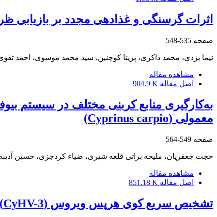
اثرات گرسنگی و غذادهی مجدد بر بازیابی ظرفیت آنزیم‌های گوارش
صفحه
535-548
نیما یزدی، محمد ذاکری، پریتا کوچنین، سید محمد موسوی، احمد تقو
مشاهده مقاله
اصل مقاله
904.9 K
به‌کارگیری منابع کربنی مختلف در سیستم بیو
معمولی (Cyprinus carpio)
صفحه
549-564
حجت جعفریان، ملیحه براتی قلعه شیری، ضیاء کردجزی، حسین آدینه
مشاهده مقاله
اصل مقاله
851.18 K
تشخیص سریع کوی هرپس ویروس (CyHV-3) به روش تکثیر همدما به واسطه حلقه (LAMP) و مقایسه با PCR PCR