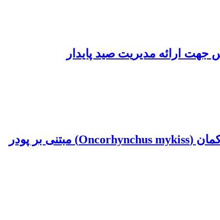
ارزیابی شاخص‌های رشد، ایمنی و هماتولوژی سرم خون در جیره بچه ماهیان قزل‌آلای رنگین‌کمان (Oncorhynchus mykiss) مبتنی بر پودر