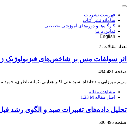
فهرست نشریات
سامانه نشر کتاب
کارگاه‌ها و دوره‌های آموزشی تخصصی
تماس با ما
English
تعداد مقالات:
7
اثر سولفات مس بر شاخص‌های فیزیولوژیک زنج
صفحه
481-494
مریم میرزایی وندخانقاه، سید علی اکبر هدایتی، ثمانه ناظری، حمید 
مشاهده مقاله
اصل مقاله
1.23 M
تحلیل داده‌های تغییرات صید و الگوی رشد فیل ماهی Huso huso (Linnaeus, 1758) در صیدگاه‌های استان گلستان در
صفحه
495-506