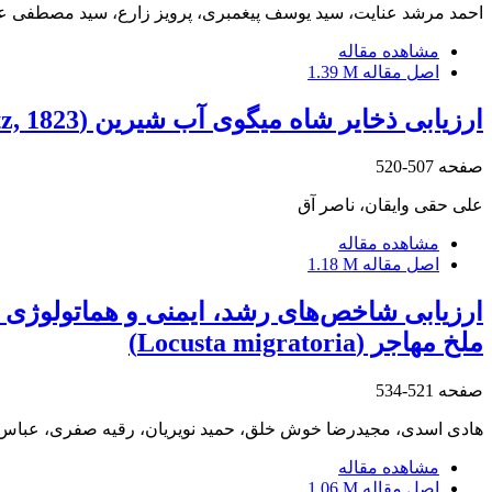
احمد مرشد عنایت، سید یوسف پیغمبری، پرویز زارع، سید مصطفی عقی
مشاهده مقاله
اصل مقاله
1.39 M
ارزیابی ذخایر شاه میگوی آب شیرین (Astacus leptodactylus Eschscholtz, 1823) در سد ارس جهت ارائه مدیریت صید پایدار
صفحه
507-520
علی حقی وایقان، ناصر آق
مشاهده مقاله
اصل مقاله
1.18 M
ملخ مهاجر (Locusta migratoria)
صفحه
521-534
هادی اسدی، مجیدرضا خوش خلق، حمید نویریان، رقیه صفری، عبا
مشاهده مقاله
اصل مقاله
1.06 M