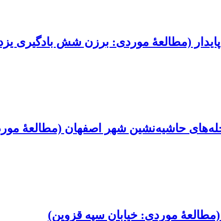
 پایدار (مطالعۀ موردی: برزن شش بادگیری یزد
ه‌های حاشیه‌نشین شهر اصفهان (مطالعۀ مورد
مطالعۀ موردی: خیابان سپه قزوین)