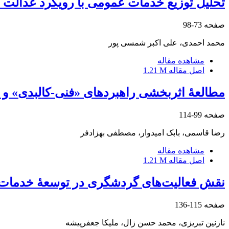
تحلیل توزیع خدمات عمومی با رویکرد عدالت 
صفحه
73-98
محمد احمدی، علی اکبر شمسی پور
مشاهده مقاله
اصل مقاله
1.21 M
مطالعۀ اثربخشی راهبردهای «فنی-کالبدی» و «
صفحه
99-114
رضا قاسمی، بابک امیدوار، مصطفی بهزادفر
مشاهده مقاله
اصل مقاله
1.21 M
نقش فعالیت‌های گردشگری در توسعۀ خدمات فرهنگی
صفحه
115-136
نازنین تبریزی، محمد حسن زال، ملیکا جعفرپیشه