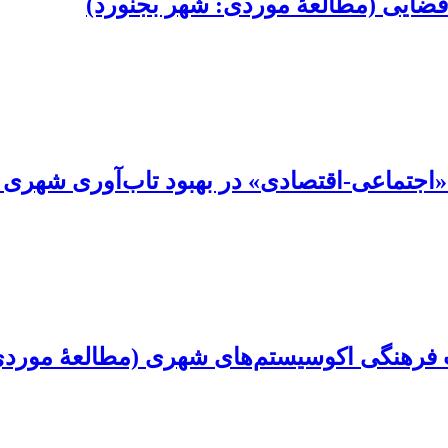
فضایی (مطالعۀ موردی: شهر بجنورد)
اجتماعی-اقتصادی» در بهبود تاب‌آوری شهری در
 اکوسیستم‌های شهری (مطالعۀ موردی: منطقۀ 3 شه