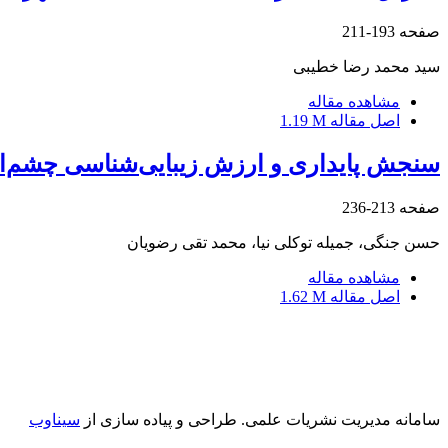
صفحه
193-211
سید محمد رضا خطیبی
مشاهده مقاله
اصل مقاله
1.19 M
سنجش پایداری و ارزش زیبایی‌شناسی چشم‌انداز (LAV) در فضاهای سبز شهری (مطالعۀ موردی: منطقۀ
صفحه
213-236
حسن جنگی، جمیله توکلی نیا، محمد تقی رضویان
مشاهده مقاله
اصل مقاله
1.62 M
سامانه مدیریت نشریات علمی.
طراحی و پیاده سازی از
سیناوب