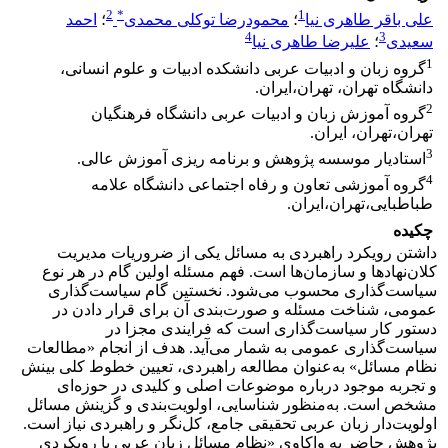
2
*
1
علی باقر طاهری نیا
؛
محمودرضا توکلی محمدی
؛
احمد
4
3
سعیدی
؛
علیرضا طاهری نیا
1
گروه زبان و ادبیات عربی دانشکده ادبیات و علوم انسانی،
دانشگاه تهران، تهران،‌ایران.
2
گروه آموزش زبان و ادبیات عربی دانشگاه فرهنگیان
تهران،‌تهران، ایران.
3
استادیار موسسه پژوهش و برنامه ریزی آموزش عالی.
4
گروه آموزشی تعاون و رفاه اجتماعی دانشگاه علامه
طباطبایی،‌تهران،‌ایران.
چکیده
داشتن رویکرد راهبردی به مسائل یکی از ضروریات مدیریت
کلان‌نهادها و سازمان‌ها است. فهم مسئله اولین گام در هر نوع
سیاست‌گذاری محسوب می‌شود. نخستین گام سیاست‌گذاری
عمومی، شناخت مسئله و صورت‌بندی آن برای قرار دادن در
دستور کار سیاست‌گذاری است که فرایندی مجزا در
سیاست‌گذاری عمومی به شمار می‌آید. هدف از انجام «مطالعات
نظام مسائل» به‌عنوان مطالعه راهبردی، تعیین خطوط کلی بینش
و تجربه موجود درباره موضوعات اصلی و کلیدی در حوزه‌ای
مشخص است. به‌منظور شناسایی، اولویت‌بندی و گزینش مسائل
اولویت‌دار زبان عربی تحقیقی جامع، کل‌نگر و راهبردی نیاز است.
پژوهش حاضر به واکاوی «نظام مسائل زبان عربی با رویکردی