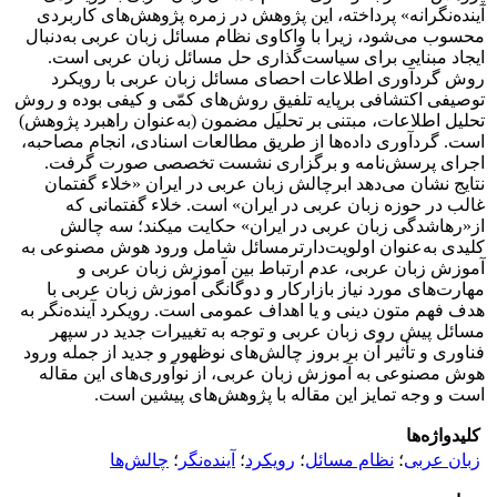
آینده‌نگرانه» پرداخته، این پژوهش در زمره پژوهش‌های کاربردی
محسوب می‌شود، زیرا با واکاوی نظام مسائل زبان عربی به‌دنبال
ایجاد مبنایی برای سیاست‌گذاری حل مسائل زبان عربی است.
روش گردآوری اطلاعات احصای مسائل زبان عربی با رویکرد
توصیفی اکتشافی برپایه تلفیقِ روش‌های کمّی و کیفی بوده و روش
تحلیل اطلاعات، مبتنی بر تحلیل مضمون (به‌عنوان راهبرد پژوهش)
است. گردآوری داده‌ها از طریق مطالعات اسنادی، انجام مصاحبه،
اجرای پرسش‌نامه و برگزاری نشست تخصصی صورت گرفت.
نتایج نشان می‌دهد ابرچالش زبان عربی در ایران «خلاء گفتمان
غالب در حوزه زبان عربی در ایران» است. خلاء گفتمانی که
از«رهاشدگی زبان عربی در ایران» حکایت می­کند؛ سه چالش
کلیدی به‌عنوان اولویت‌دارترمسائل شامل ورود هوش مصنوعی به
آموزش زبان عربی، عدم ارتباط بین آموزش زبان عربی و
مهارت‌های مورد نیاز بازارکار و دوگانگی آموزش زبان عربی با
هدف فهم متون دینی و یا اهداف عمومی است. رویکرد آینده‌نگر به
مسائل پیش روی زبان عربی و توجه به تغییرات جدید در سپهر
فناوری و تأثیر آن بر بروز چالش‌های نوظهور و جدید از جمله ورود
هوش مصنوعی به آموزش زبان عربی، از نوآوری‌های این مقاله
است و وجه تمایز این مقاله با پژوهش‌های پیشین است.
کلیدواژه‌ها
زبان عربی
؛
نظام مسائل
؛
رویکرد
؛
آینده‌نگر
؛
چالش‌ها