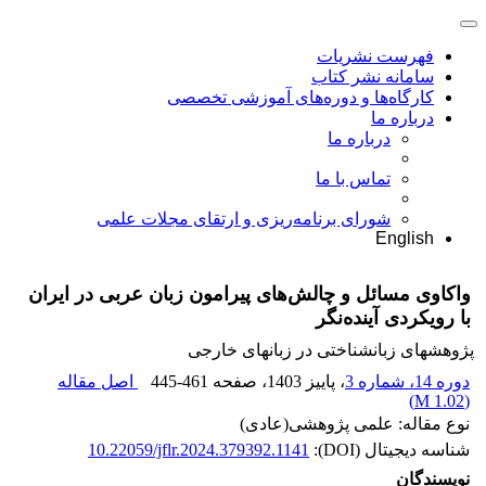
فهرست نشریات
سامانه نشر کتاب
کارگاه‌ها و دوره‌های آموزشی تخصصی
درباره ما
درباره ما
تماس با ما
شورای برنامه‌ریزی و ارتقای مجلات علمی
English
واکاوی مسائل و چالش‌های پیرامون زبان عربی در ایران
با رویکردی آینده‌نگر
پژوهشهای زبانشناختی در زبانهای خارجی
دوره 14، شماره 3
، پاییز 1403
، صفحه
445-461
اصل مقاله
)
1.02 M
(
نوع مقاله: علمی پژوهشی(عادی)
شناسه دیجیتال (DOI):
10.22059/jflr.2024.379392.1141
نویسندگان