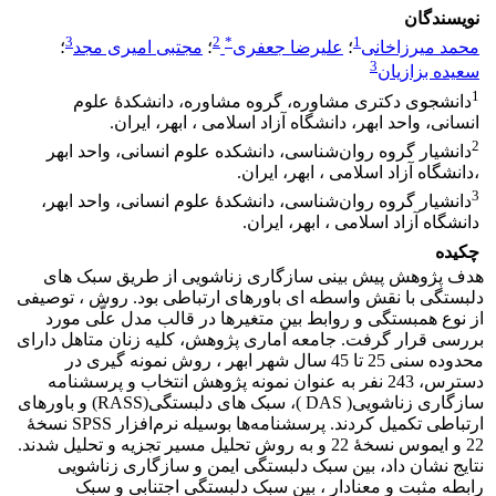
نویسندگان
3
2
*
1
محمد میرزاخانی
؛
علیرضا جعفری
؛
مجتبی امیری مجد
؛
3
سعیده بزازیان
1
دانشجوی دکتری مشاوره، گروه مشاوره، دانشکدۀ علوم
انسانی، واحد ابهر، دانشگاه آزاد اسلامی ، ابهر، ایران.
2
دانشیار گروه روان‌شناسی، دانشکده علوم انسانی، واحد ابهر
،دانشگاه آزاد اسلامی ، ابهر، ایران.
3
دانشیار گروه روان‌شناسی، دانشکدۀ علوم انسانی، واحد ابهر،
دانشگاه آزاد اسلامی ، ابهر، ایران.
چکیده
هدف پژوهش پیش بینی سازگاری زناشویی از طریق سبک های
دلبستگی با نقش واسطه ای باورهای ارتباطی بود. روش ، توصیفی
از نوع همبستگی و روابط بین متغیرها در قالب مدل علّی مورد
بررسی قرار گرفت. جامعه آماری پژوهش، کلیه زنان متاهل دارای
محدوده سنی 25 تا 45 سال شهر ابهر ، روش نمونه گیری در
دسترس، 243 نفر به عنوان نمونه پژوهش انتخاب و پرسشنامه
سازگاری زناشویی( DAS )، سبک های دلبستگی(RASS) و باورهای
ارتباطی تکمیل کردند. پرسشنامه‌ها بوسیله نرم‌افزار SPSS نسخۀ
22 و ایموس نسخۀ 22 و به روش تحلیل مسیر تجزیه و تحلیل شدند.
نتایج نشان داد، بین سبک دلبستگی ایمن و سازگاری زناشویی
رابطه مثبت و معنادار ، بین سبک دلبستگی اجتنابی و سبک