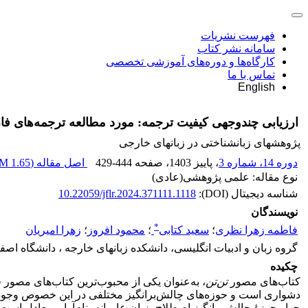
فهرست نشریات
سامانه نشر کتاب
کارگاه‌ها و دوره‌های آموزشی تخصصی
تماس با ما
English
ارزیابی چند‌وجهی کیفیت ترجمه: مورد مطالعه ترجمه‌های 
پژوهشهای زبانشناختی در زبانهای خارجی
دوره 14، شماره 3
، پاییز 1403
، صفحه
429-444
اصل مقاله (
1.65 M
نوع مقاله: علمی پژوهشی(عادی)
شناسه دیجیتال (DOI):
10.22059/jflr.2024.371111.1118
نویسندگان
*
فاطمه زهرا نظری
؛
سعید کتابی
؛
محمود افروز
؛
زهرا امیریان
گروه زبان و ادبیات انگلیسی، دانشکده زبانهای خارجه ، دانشگاه اصفه
چکیده
کتاب‌های مصور
تن‌تن
، به‌عنوان یکی از محبوب‌ترین کتاب‌های مصور
دشواری است و حوزه‌های چالش‌برانگیز مختلفی در این خصوص وجود 
چهار حوزۀ چالش‌برانگیز اصطلاح، زبان عامیانه، نام‌آوا و معادل اس