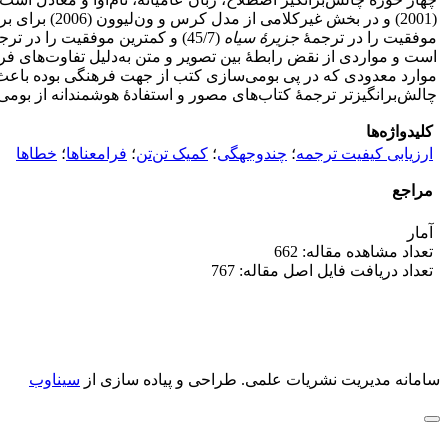
(2001) و در
موفقیت را در ترجمۀ
جزیرۀ سیاه
(45/7) و کمترین موفقیت را در ترجمۀ
است و مواردی از نقض رابطۀ بین تصویر و متن به‌دلیل تفاوت‌های ف
موارد معدودی که در پی بومی‌سازی کتب از جهت فرهنگی بوده باعث ن
چالش‌برانگیزتر ترجمۀ کتاب‌های مصور و استفادۀ هوشمندانه از بومی‌
کلیدواژه‌ها
ارزیابی کیفیت ترجمه
؛
چندوجهگی
؛
کمیک تن‌تن
؛
فرامعناها
؛
خطاها
مراجع
آمار
تعداد مشاهده مقاله: 662
تعداد دریافت فایل اصل مقاله: 767
سامانه مدیریت نشریات علمی.
طراحی و پیاده سازی از
سیناوب