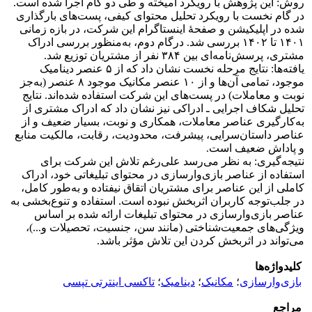
روش: این پژوهش با رویکرد آمیخته و طی دو گام اجرا شده است.
در گام نخست با رویکرد تحلیل محتوای کیفی، پست‌های بارگذاری
شده در اپلیکیشن و صفحۀ اینستاگرام این شرکت، در بازه زمانی
۱۴۰۱ تا ۱۴۰۲ بررسی شد. درگام دوم، به‌منظور بررسی ادراک
مشتری، پرسش‌نامه‌ای بین ۳۸۴ نفر از مشتریان توزیع شد.
یافته‌ها: نتایج مرحله نخست نشان داد که از ۵ عنصر دینامیک
موجود، تمامی آن‌ها و از ۱۰ عنصر مکانیک موجود ۸ عنصر (به‌جز
نوبت و معاملات) در پست‌های این شرکت استفاده شده‌اند. نتایج
تحلیل شکاف اجرایی ـ ادراکی نیز نشان داد که ادراک مشتری از
به‌کارگیری عناصر معاملات، همکاری و نوبت، بسیار ضعیف و از
عناصر داستان‌سرایی، پیشرفت، محدودیت، رقابت، مالکیت منابع
و پاداش ضعیف است.
نتیجه‌گیری: به نظر می‌رسد علی‌رغم تلاش این شرکت برای
استفاده از عناصر بازی‌وارسازی در محتوای تبلیغاتی خود، ادراک
کاملی از این عناصر برای مشتریان اتقاق نیفتاده و به‌طور کامل،
در جلب‌توجه کاربران اثربخش نبوده است. استفاده و تنوع‌بخشی به
عناصر بازی‌وارسازی در محتوای تبلیغات ارائه شده بر اساس
ویژگی‌های جمعیت‌شناختی (مانند سن، جنسیت، تحصیلات و...)،
می‌تواند در اثربخش کردن این تلاش مؤثر باشد.
کلیدواژه‌ها
بازی‌وارسازی
؛
مکانیک
؛
دینامیک
؛
تاکسی اینترتی تپسی
مراجع