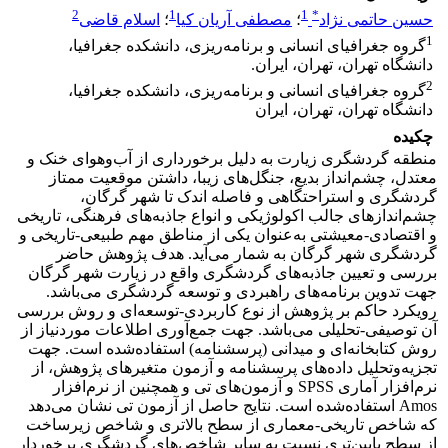
2
1
1
*
حسین حاتمی نژاد
؛
مصطفی آریان کیا
؛
اسلام قاضی
1
گروه جغرافیای انسانی و برنامه‌ریزی، دانشکده جغرافیا،
دانشگاه تهران، تهران، ایران.
2
گروه جغرافیای انسانی و برنامه‌ریزی، دانشکده جغرافیا،
دانشگاه تهران، تهران، ایران
چکیده
منطقه گردشگری زیارت به دلیل برخورداری از آب‌وهوای خنک و
معتدل، چشم‌انداز بدیع، جنگل‌های زیبا، داشتن موقعیت ممتاز
گردشگری و استراحتگاهی و فاصله اندک تا شهر گرگان،
چشم‌اندازهای جالب اکولوژیکی و انواع جاذبه‌های فرهنگی، تاریخی
و اقتصادی-معیشتی به‌عنوان یکی از مناطق مهم طبیعی-تاریخی و
گردشگری شهر گرگان به شمار می‌آید. هدف پژوهش حاضر
بررسی و تعیین جاذبه‌های گردشگری واقع در زیارت شهر گرگان
جهت تدوین برنامه‌های راهبردی و توسعه گردشگری می‌باشد.
رویکرد حاکم بر پژوهش از نوع کاربردی-توسعه‌ای و روش بررسی
آن توصیفی-تحلیلی می‌باشد. جهت جمع‌آوری اطلاعات موردنیاز از
روش کتابخانه‌ای و میدانی (پرسشنامه) استفاده‌شده است. جهت
تجزیه‌وتحلیل داده‌های پرسشنامه و آزمون متغیرهای پژوهش، از
نرم‌افزار آماری SPSS و آزمون‌های تی و همچنین از نرم‌افزار
Amos استفاده‌شده است. نتایج حاصل از آزمون تی نشان می‌دهد
که شاخص تاریخی-معماری از سطح بالاتری و شاخص زیرساخت
از سطح پایین‌تری نسبت به سایر شاخص‌های گردشگری برخوردار