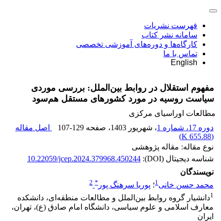
فهرست نشریات
سامانه نشر کتاب
کارگاه‌ها و دوره‌های آموزشی تخصصی
تماس با ما
English
مفهوم استقلال در روابط بین‌الملل: بررسی موردی
سیاست روسیه در مورد کشورهای مستقل هم‌سود
مطالعات اوراسیای مرکزی
دوره 17، شماره 1
، شهریور 1403
، صفحه
107-129
اصل مقاله
)
655.88 K
(
نوع مقاله: مقاله پژوهشی
شناسه دیجیتال (DOI):
10.22059/jcep.2024.379968.450244
نویسندگان
2
*
1
محمد حسن خانی
؛
پوریا سرهنگ پور
1
دانشیار گروه روابط بین‌الملل و مطالعات منطقه‌ای، دانشکده
معارف اسلامی و علوم سیاسی، دانشگاه امام صادق (ع)، تهران،
ایران