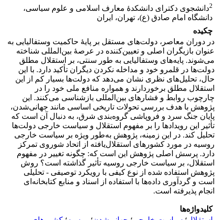
2
دانشجوی دکترای دانشکدۀ معارف اسلامی و علوم سیاسی،
دانشگاه امام صادق (ع)، تهران، ایران
چکیده
در دوران معاصر، دولت‌های مستقل بر پایۀ حاکمیت وستفالیایی به
‌عنوان بازیگران اصلی و تعیین‌کننده در عرصۀ بین‌المللی شناخته
می‌شوند. پایه‌های وستفالیایی به ‌طور سنتی، بر استقلال مطلق
دولت‌ها در قلمرو خود و مداخله نکردن دیگران تأکید دارد. با این
حال، تحلیل‌های نظری نشان می‌دهد که دولت‌ها بسیار کم از این
استقلال مطلق برخوردارند و همواره منافع ملی خود را در
چارچوب روابط و فشارهای بین‌المللی بازشناسی می‌کنند. این
پژوهش با هدف بررسی تحولات تاریخی اساسی مانند جهانی‌شدن،
پایان جنگ سرد و فروپاشی گروه‌بندی شرق، به دنبال آن است که
تأثیر این رویدادها را بر مفهوم استقلال و سیاست خارجی دولت‌ها
تحلیل کند. در این زمینه، پژوهش به‌‌طور ویژه بر سیاست خارجی
روسیه در مورد کشورهای ‌استقلال‌یافته از اتحاد شوروی تمرکز
دارد. پرسش اصلی پژوهش این است که: چگونه تغییر در مفهوم
استقلال، بر سیاست خارجی روسیه تأثیر گذاشته است؟ روش
پژوهش استفاده شده از نوع کیفی با رویکرد توصیفی - تحلیلی
است و گرد‌آوری داده‌ها با استفاده از اسناد و منابع کتابخانه‌ای
انجام پذیرفته است.
کلیدواژه‌ها
استقلال
؛
سیاست خارجی
؛
جهانی‌شدن
؛
روسیه
؛
کشورهای