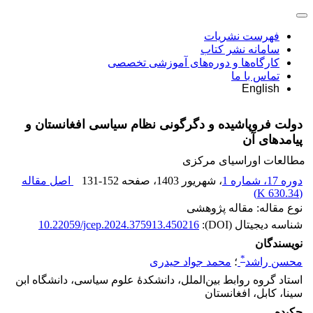
فهرست نشریات
سامانه نشر کتاب
کارگاه‌ها و دوره‌های آموزشی تخصصی
تماس با ما
English
دولت فروپاشیده و دگرگونی نظام سیاسی افغانستان و
پیامدهای آن
مطالعات اوراسیای مرکزی
دوره 17، شماره 1
، شهریور 1403
، صفحه
131-152
اصل مقاله
)
630.34 K
(
نوع مقاله: مقاله پژوهشی
شناسه دیجیتال (DOI):
10.22059/jcep.2024.375913.450216
نویسندگان
*
محسن راشد
؛
محمد جواد حیدری
استاد گروه روابط بین‌الملل، دانشکدۀ علوم سیاسی، دانشگاه ابن
سینا، کابل، افغانستان
چکیده