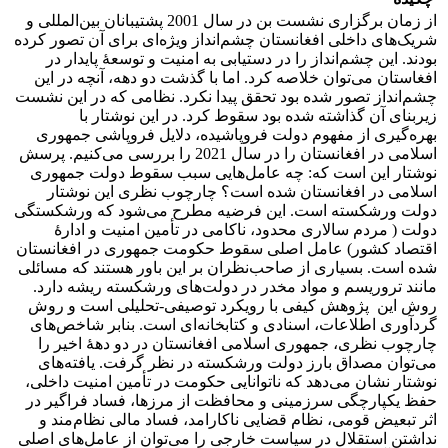
از زمان برگزاری نشست بن در سال 2001 پشتیبانان‌ بین‌‌المللی و
شریک‌های داخلی افغانستان چشم‌انداز ویژه‌ای برای آن تصور کرده
بودند. این چشم‌انداز را در دستیابی به امنیت و توسعۀ پایدار در
افغاستان می‌توان خلاصه کرد. اما با گذشت دو دهه، آنچه در این
چشم‌انداز تصور شده بود تحقق پیدا نکرد. نظامی که در این نشست
زیربنای آن گذاشته شده بود سقوط کرد. در این نوشتار با
بهره‌گیری از مفهوم دولت فروپاشیده، دلایل فروپاشی جمهوری
اسلامی در افغانستان را در سال 2021 را بررسی می‌کنیم. پرسش
نوشتار این است که: چه عامل‌هایی سبب سقوط دولت جمهوری
اسلامی در افغانستان شده است؟ چارچوب نظری این نوشتار
دولت ورشکسته است. این فرضیه مطرح می‌شود که ورشکستگی
دولت ( مردم سالاری محدود، ناکامی در تأمین امنیت و ادارۀ
اقتصاد کشور) عامل اصلی سقوط حکومت جمهوری در افغانستان
شده است. بسیاری از صاحب‌نظران بر این باور هستند که مسائلی
مانند تروریسم و مواد مخدر در دولت‌های ورشکسته ریشه دارد.
روش این پژوهش کیفی با رویکرد توصیفی-تحلیلی است و روش
گرد‌آوری اطلاعات، اسنادی و کتابخانه‌ای است. بنابر شاخص‌های
چارچوب نظری، جمهوری اسلامی افغانستان در دو دهۀ اخیر را
می‌توان مصداق بارز دولت ورشکسته در نظر گرفت. یافته‌های
نوشتار نشان می‌دهد که ناتوانایی حکومت در تأمین امنیت داخلی،
حفظ یکپارچگی سرزمینی و محافظت از مرزها، فساد فراگیر در
اثر تبعیض قومی، نظام قضایی ناکارامد، فساد مالی نظام‌مند و
نداشتن استقلال در سیاست خارجی را می‌توان از عامل‌های اصلی