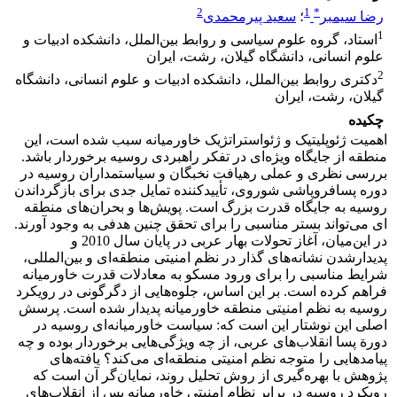
2
1
*
رضا سیمبر
؛
سعید پیرمحمدی
1
استاد، گروه علوم سیاسی و روابط بین‌الملل، دانشکده ادبیات و
علوم انسانی، دانشگاه گیلان، رشت، ایران
2
دکتری روابط بین‏‌الملل، دانشکده ادبیات و علوم انسانی، دانشگاه
گیلان، رشت، ایران
چکیده
اهمیت ژئوپلیتیک و ژئواستراتژیک خاورمیانه سبب شده است، این
منطقه از جایگاه ویژه‌­ای در تفکر راهبردی روسیه برخوردار باشد.
بررسی نظری و عملی رهیافت نخبگان و سیاستمداران روسیه در
دوره پسافروپاشی شوروی، تأیید‌کننده تمایل جدی برای بازگرداندن
روسیه به جایگاه قدرت بزرگ است. پویش‌­ها و بحران­‌های منطقه­‌
ای می‌­تواند بستر مناسبی را برای تحقق چنین هدفی به­ وجود آورند.
در این‌میان، آغاز تحولات بهار عربی در پایان سال 2010 و
پدیدارشدن نشانه‌­های گذار در نظم امنیتی منطقه­‌ای و بین‌­المللی،
شرایط مناسبی را برای ورود مسکو به معادلات قدرت خاورمیانه
فراهم‌ کرده‌ است. بر این ‌اساس، جلوه­‌هایی از دگرگونی در رویکرد
روسیه به نظم امنیتی منطقه خاورمیانه پدیدار شده است. پرسش
اصلی این نوشتار این است که: سیاست خاورمیانه‌­ای روسیه در
دورة پسا انقلاب‌های عربی، از چه ویژگی­‌هایی برخوردار بوده و چه
پیامدهایی را متوجه نظم امنیتی منطقه­‌ای می‌­کند؟ یافته­‌های
پژوهش با بهره‌­گیری از روش تحلیل روند، نمایان‌گر آن است که
رویکرد روسیه در برابر نظام امنیتی خاورمیانه پس از انقلاب‌های